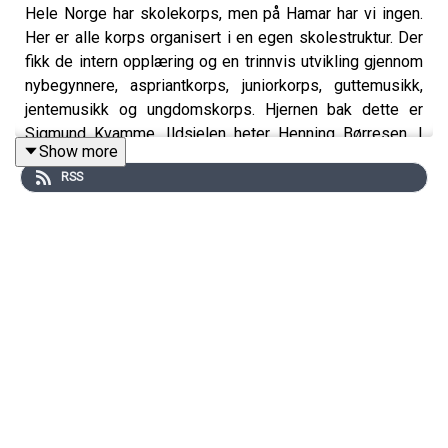
Hele Norge har skolekorps, men på Hamar har vi ingen.
Her er alle korps organisert i en egen skolestruktur. Der
fikk de intern opplæring og en trinnvis utvikling gjennom
nybegynnere, aspriantkorps, juniorkorps, guttemusikk,
jentemusikk og ungdomskorps. Hjernen bak dette er
Sigmund Kvamme. Ildsjelen heter Henning Børresen. I
Show more
gamle dager var det de eldste som lærte de yngste. I
RSS
dag er det kulturskolen som tar seg av opplæringen.
Kulturpedagog Lage Thune Myrberget inviterte til
samtale om historien, minne og mulighetene for videre
utvikling av korps og janitsjarmusikk på Hamar. Med seg i
studio har han Henning Børresen, Jan Kola, Bengt Furnes
og Heidi Østby.
Denne episoden er produsert av
StoryPhone AS
. Dersom