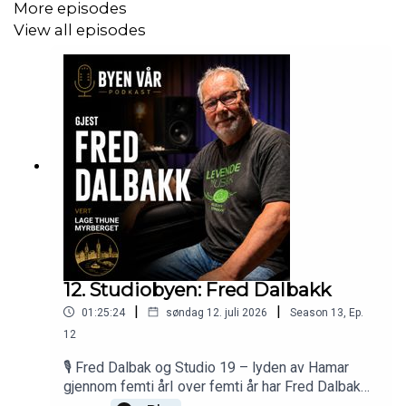
More episodes
du liker denne episoden kan du blir samarbeidspartner
View all episodes
eller sponsor for fremtidige produksjoner. Ta bare
kontakt med oss.
12. Studiobyen: Fred Dalbakk
|
|
01:25:24
søndag 12. juli 2026
Season
13
,
Ep.
12
🎙️ Fred Dalbak og Studio 19 – lyden av Hamar
gjennom femti årI over femti år har Fred Dalbak
og broren Svein Dalbak drevet Studio 19 på