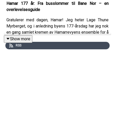
Hamar 177 år: Fra busslommer til Bane Nor – en
overlevelsesguide
Gratulerer med dagen, Hamar! Jeg heter Lage Thune
Myrberget, og i anledning byens 177-årsdag har jeg nok
en gang samlet kremen av Hamarrevyens ensemble for å
ta temperaturen på den gamle traveren ved Mjøsa.
Show more
RSS
Sammen med
Erlend Nicholaisen
,
Anders Grobstok
Dalen
og
Merete Trøan
dykker vi ned i fjoråret med et
blikk som er både ironisk, kritisk og hjertevarmt. Vi har
prøvd å oppsummere tidsånden så godt vi kan:
"I fjor kranglet vi om busslommer og Lenny Kravitz; i år
ler vi av parteringsdrap på Løten og tog som aldri
kommer."