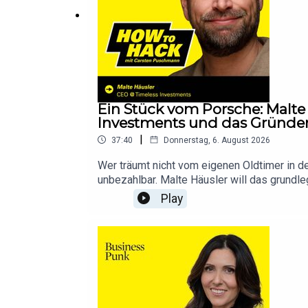
🛠️
Der „Fielmann“-Plan:
Die Vision eines Full-Serv
🎧 Jetzt anhören – How to Hack, der Podcast von 
Ein Stück vom Porsche: Malte
Investments und das Gründe
|
37:40
Donnerstag, 6. August 2026
Wer träumt nicht vom eigenen Oldtimer in 
unbezahlbar. Malte Häusler will das grundl
Fintech reale Luxusgüter wie Kunst, Uhren u
Play
Anlageklasse damit für jeden zugänglich ma
Unternehmensberatung über prägende Statione
Finanzamt in der Anfangsphase, der schritt
Baustein zur Diversifikation dienen sollten
ETF-artigen Produkt Timeless als Nächstes d
werden👟 Die Karriere-Schmiede Zalando un
gehören🇪🇺 Wie die europäische MiCA-Regu