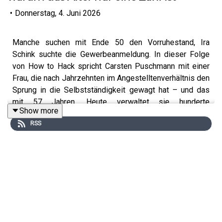
•
Donnerstag, 4. Juni 2026
Manche suchen mit Ende 50 den Vorruhestand, Ira
Schink suchte die Gewerbeanmeldung. In dieser Folge
von How to Hack spricht Carsten Puschmann mit einer
Frau, die nach Jahrzehnten im Angestelltenverhältnis den
Sprung in die Selbstständigkeit gewagt hat – und das
mit 57 Jahren. Heute verwaltet sie hunderte
Show more
Wohneinheiten und genießt eine Freiheit, die sie im
RSS
„engen Korsett“ kommunaler Unternehmen vermisst hat.
Ira gibt uns einen ehrlichen Einblick in ihr Leben als
„späte“ Gründerin und als Mutter zweier Töchter: Die eine
steht als Journalistin für klare Kante im Rampenlicht, die
andere steuert als Projektmanagerin globale
Konzernprozesse. Ein Gespräch über die Hands-on-