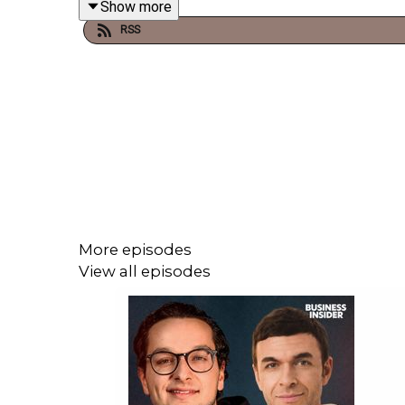
Show more
RSS
Ihr möchtet mehr über unsere Werbepartner erfahren
https://www.businessinsider.de/podcasts/busin
Business Class – eine Produktion von Business I
Redaktion: Leo Ginsburg
Produktion: Lilian Hoenen
More episodes
___
View all episodes
Impressum:
https://www.businessinsider.de/inf
Datenschutz:
https://www.businessinsider.de/inf