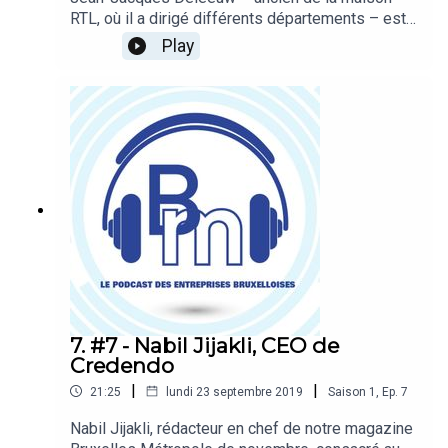
RTL, où il a dirigé différents départements – est
depuis 2015 le rédacteur en chef de BX1, la
Play
chaîne d’information bruxelloise francophone.
Présente en télévision et sur le web, BX1 s’est
désormais élargie à la radio, avec BX1+.
Rédacteur en chef invité du magazine Bruxelles
Métropole en janvier 2020, il nous parle de
journalisme et du rôle des médias locaux. Hosts :
Emmanuel Robert et Elisa Brevet Réalisation :
Ophélie Legast et Elisa Brevet
7. #7 - Nabil Jijakli, CEO de
Credendo
|
|
21:25
lundi 23 septembre 2019
Saison
1
,
Ep.
7
Nabil Jijakli, rédacteur en chef de notre magazine