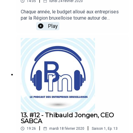
|
14:05
lundi 24 février 2020
Chaque année, le budget alloué aux entreprises
par la Région bruxelloise tourne autour de
30 millions d’euros. Pourtant, par
Play
méconnaissance ou par crainte des lourdeurs
administratives, de nombreuses entreprises y
renoncent. Mais obtenir un subside est-il si long
et compliqué ? Dimitri Van Rossum, responsable
du service Subsidia chez KBC Brussels, nous
donne quelques éléments de réponse.
13. #12 - Thibauld Jongen, CEO
SABCA
|
|
19:26
mardi 18 février 2020
Saison
1
,
Ep.
13