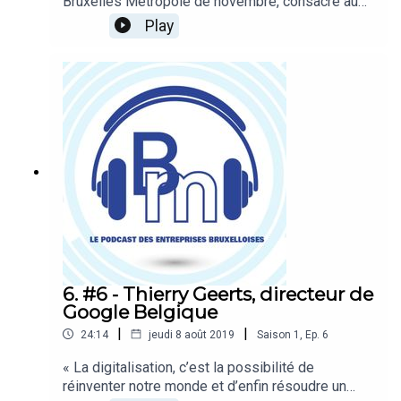
Bruxelles Métropole de novembre, consacré au
commerce international, est le Deputy CEO de
Play
Credendo, l’organe public d’assurance-crédit à
l’exportation. Auparavant, il a également oeuvré
comme expert à la Banque Nationale et à la
Commission européenne. Avec lui, nous
évoquons les risques et les opportunités à
l’exportation pour les entreprises
bruxelloises.Hosts : Emmanuel Robert et Elisa
BrevetRéalisation : Ophélie Legast et Elisa Brevet
6. #6 - Thierry Geerts, directeur de
Google Belgique
|
|
24:14
jeudi 8 août 2019
Saison
1
,
Ep.
6
« La digitalisation, c’est la possibilité de
réinventer notre monde et d’enfin résoudre un