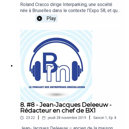
Roland Cracco dirige Interparking, une société
née à Bruxelles dans le contexte l’Expo 58, et qui
figure aujourd’hui parmi les principaux exploitants
Play
de parkings en Europe : 827 parkings et près de
400.000 places de stationnement. Une entreprise
qui se donne pour mission « d’améliorer la
mobilité et de désengorger les villes
européennes ». Bruxelles, il en témoigne, « n’est
pas la plus facile ». Hosts : Emmanuel Robert et
Elisa BrevetRéalisation : Ophélie Legast et Elisa
Brevet
8. #8 - Jean-Jacques Deleeuw -
Rédacteur en chef de BX1
|
|
23:22
jeudi 28 novembre 2019
Saison
1
,
Ep.
8
Jean-Jacques Deleeuw – ancien de la maison