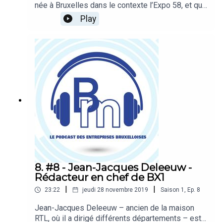
née à Bruxelles dans le contexte l’Expo 58, et qui
figure aujourd’hui parmi les principaux exploitants
Play
de parkings en Europe : 827 parkings et près de
400.000 places de stationnement. Une entreprise
qui se donne pour mission « d’améliorer la
mobilité et de désengorger les villes
européennes ». Bruxelles, il en témoigne, « n’est
pas la plus facile ». Hosts : Emmanuel Robert et
Elisa BrevetRéalisation : Ophélie Legast et Elisa
Brevet
8. #8 - Jean-Jacques Deleeuw -
Rédacteur en chef de BX1
|
|
23:22
jeudi 28 novembre 2019
Saison
1
,
Ep.
8
Jean-Jacques Deleeuw – ancien de la maison
RTL, où il a dirigé différents départements – est