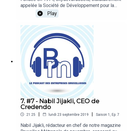
appelée la Société de Développement pour la
Région de Bruxelles-Capitale (SDRB), fête cette
Play
année ses 45 ans. L’occasion pour Benjamin
Cadranel, administrateur général, de (re)préciser
les missions et objectifs green de cet organisme
public régional, plus ancien que la région.
7. #7 - Nabil Jijakli, CEO de
Credendo
|
|
21:25
lundi 23 septembre 2019
Saison
1
,
Ep.
7
Nabil Jijakli, rédacteur en chef de notre magazine