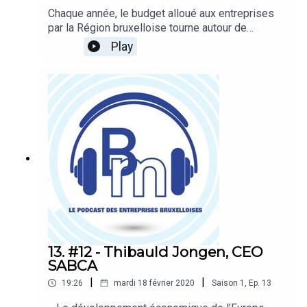
Chaque année, le budget alloué aux entreprises
par la Région bruxelloise tourne autour de
30 millions d’euros. Pourtant, par
Play
méconnaissance ou par crainte des lourdeurs
administratives, de nombreuses entreprises y
renoncent. Mais obtenir un subside est-il si long
et compliqué ? Dimitri Van Rossum, responsable
du service Subsidia chez KBC Brussels, nous
donne quelques éléments de réponse.
13. #12 - Thibauld Jongen, CEO
SABCA
|
|
19:26
mardi 18 février 2020
Saison
1
,
Ep.
13