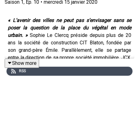
Saison
1
,
Ep.
10
•
mercredi 15 janvier 2020
« L’avenir des villes ne peut pas s’envisager sans se
poser la question de la place du végétal en mode
urbain. »
Sophie Le Clercq préside depuis plus de 20
ans la société de construction CIT Blaton, fondée par
son grand-père Émile. Parallèlement, elle se partage
entre la direction de sa propre société immobilière, JCX,
Show more
et l’exploitation d’un domaine agro-viticole en Provence.
RSS
Elle est la rédactrice en chef invitée de notre magazine
Bruxelles Métropole pour un dossier « Urbanisme »
placé sous le signe des relations ville-nature. Hosts :
Emmanuel Robert et Elisa Brevet - Réalisation : Ophélie
Legast