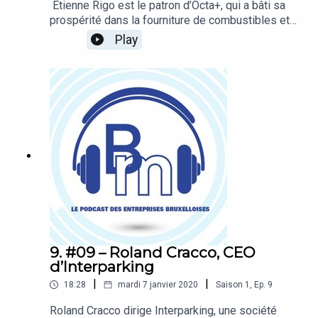
Étienne Rigo est le patron d’Octa+, qui a bâti sa
prospérité dans la fourniture de combustibles et
d’électricité. Sous sa direction, Octa+ a cédé son
Play
réseau de stations-services pour développer de
nouvelles activités dans les services de mobilité
intelligente (Modalizy) et dans le domaine des
bornes de rechargement électrique (Blue Corner).
Il est à la fois un connaisseur des questions
liées à l’énergie et à la mobilité. Hosts
: Emmanuel Robert et Elisa BrevetRéalisation :
Ophélie Legast et Elisa Brevet
9. #09 – Roland Cracco, CEO
d’Interparking
|
|
18:28
mardi 7 janvier 2020
Saison
1
,
Ep.
9
Roland Cracco dirige Interparking, une société