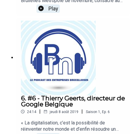
Bruxelles Métropole de novembre, consacré au
commerce international, est le Deputy CEO de
Play
Credendo, l’organe public d’assurance-crédit à
l’exportation. Auparavant, il a également oeuvré
comme expert à la Banque Nationale et à la
Commission européenne. Avec lui, nous
évoquons les risques et les opportunités à
l’exportation pour les entreprises
bruxelloises.Hosts : Emmanuel Robert et Elisa
BrevetRéalisation : Ophélie Legast et Elisa Brevet
6. #6 - Thierry Geerts, directeur de
Google Belgique
|
|
24:14
jeudi 8 août 2019
Saison
1
,
Ep.
6
« La digitalisation, c’est la possibilité de
réinventer notre monde et d’enfin résoudre un