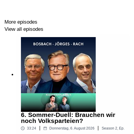
Die erste Folge im neuen Jahr hören Sie am
09.01.2026.
More episodes
View all episodes
Aktionen und Rabatte unserer Werbepartner finden Sie
hier:
https://wonderl.ink/@diewochentester
Hören Sie „Dreimal freie Meinung - Der Debatten
Podcast“ und unsere Kolumne „Deutschland-
Psychogramm“ werbefrei vorab in unserem Club. Infos
6. Sommer-Duell: Brauchen wir
dazu hier:
noch Volksparteien?
|
|
33:24
Donnerstag, 6. August 2026
Season
2
,
Ep.