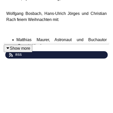
Wolfgang Bosbach, Hans-Ulrich Jörges und Christian
Rach feiern Weihnachten mit:
Matthias Maurer, Astronaut und Buchautor
„Cosmic Kiss“
Show more
Pinar Atalay, Journalistin und ntv-Talkerin
RSS
Florian Schroeder, Kabarettist, Moderator und
Buchautor „Happy End“
Willibert Pauels, katholischer Diakon und
Büttenredner
Machen Sie mit bei unserem Weihnachtsgewinnspiel
auf Instagram und Facebook.