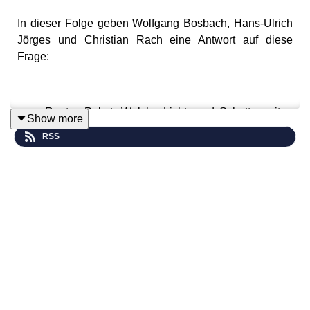
In dieser Folge geben Wolfgang Bosbach, Hans-Ulrich
Jörges und Christian Rach eine Antwort auf diese
Frage:
Renten-Paket: Welche Licht- und Schattenseiten
Show more
hat es?
RSS
„Dreimal freie Meinung“ live erleben. Am 18.04.2027 um
18 Uhr in der „Volksbühne“ in Köln.
Hier Tickets sichern: