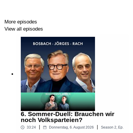
https://www.eventim.de/artist/dreimal-freie-meinung-der-
debatten-podcast/
More episodes
View all episodes
Aktionen und Rabatte unserer Werbepartner finden Sie
hier:
https://wonderl.ink/@diewochentester
Hören Sie „Dreimal freie Meinung - Der Debatten
Podcast“ und unsere Kolumne „Deutschland-
Psychogramm“ werbefrei vorab in unserem Club. Infos
6. Sommer-Duell: Brauchen wir
dazu hier:
noch Volksparteien?
|
|
33:24
Donnerstag, 6. August 2026
Season
2
,
Ep.