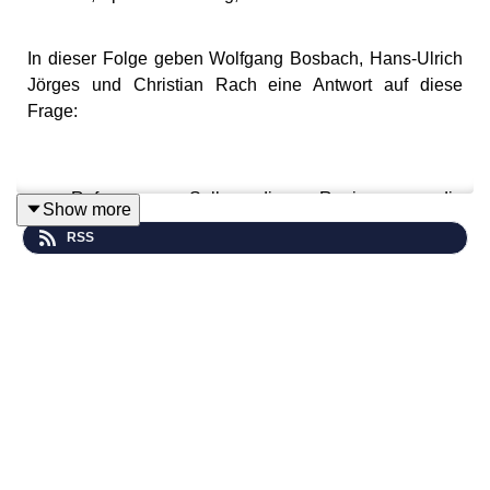
In dieser Folge geben Wolfgang Bosbach, Hans-Ulrich
Jörges und Christian Rach eine Antwort auf diese
Frage:
Reformen: Soll die Regierung die
Show more
parlamentarische Sommerpause streichen?
RSS
„Dreimal freie Meinung“ live erleben. Am 18.04.2027 um
18 Uhr in der „Volksbühne“ in Köln.
Hier Tickets sichern: