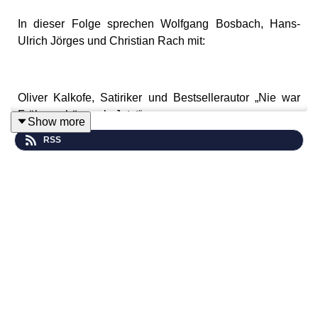
In dieser Folge sprechen Wolfgang Bosbach, Hans-
Ulrich Jörges und Christian Rach mit:
Oliver Kalkofe, Satiriker und Bestsellerautor „Nie war
Früher schöner als Jetzt“
Show more
RSS
Aktionen und Rabatte unserer Werbepartner finden Sie
hier:
https://wonderl.ink/@diewochentester
Hören Sie „Dreimal freie Meinung - Der Debatten