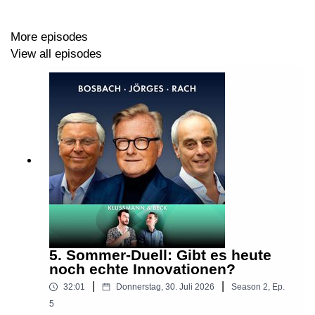
Podcast“ und unsere Kolumne „Deutschland-
Psychogramm“ werbefrei vorab in unserem Club. Infos
dazu hier:
More episodes
View all episodes
https://steady.page/de/wochentester-club/about
Vermarktung: Wake Word Network und ARD MEDIA
Fragen, Anregungen, Kritik:
kontakt@diewochentester.de
5. Sommer-Duell: Gibt es heute
noch echte Innovationen?
|
|
32:01
Donnerstag, 30. Juli 2026
Season
2
,
Ep.
5