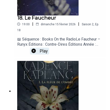
18. Le Faucheur
|
|
19:00
dimanche 15 février 2026
Saison
2
,
Ep.
18
📖 Séquence : Books On the RadioLe Faucheur –
Runyx Éditions : Contre-Dires Éditions Année :
2026Arcade Fire – My Body Is a Cage Album :
Play
Neon Bible Label : Merge Records Année : 2007