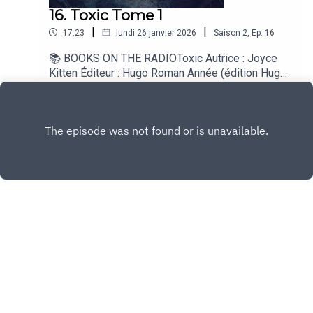
16. Toxic Tome 1
|
|
17:23
lundi 26 janvier 2026
Saison
2
,
Ep.
16
📚 BOOKS ON THE RADIOToxic Autrice : Joyce
Kitten Éditeur : Hugo Roman Année (édition Hugo
Roman) : 2026 Genre : Dark romance Public :
Play
majeur et averti🎵 Titre associé Cat Pierce Go to
Hell Single Label : Sumerian Records Année :
2023
Copyright
Maud Berrier
Hébergé avec ❤️ par
Acast