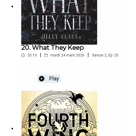
20. What They Keep
|
|
20:10
mardi 24 mars 2026
Saison
2
,
Ep.
20
Play