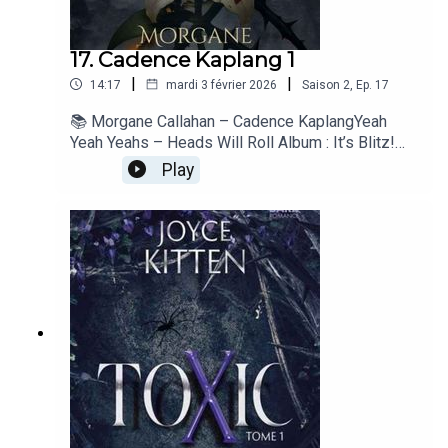
17. Cadence Kaplang 1
|
|
14:17
mardi 3 février 2026
Saison
2
,
Ep.
17
📚 Morgane Callahan – Cadence KaplangYeah
Yeah Yeahs – Heads Will Roll Album : It’s Blitz!
Label : Interscope Records Année : 2009
Play