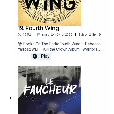
19. Fourth Wing
|
|
19:52
mardi 24 février 2026
Saison
2
,
Ep.
19
📚 Books On The RadioFourth Wing – Rebecca
Yarros2WEI – Kill the Crown Album : Warriors
Label : Position Music Année : 2023
Play