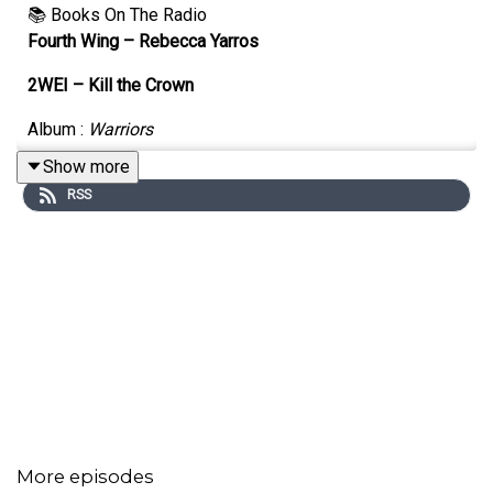
📚 Books On The Radio
Fourth Wing – Rebecca Yarros
2WEI – Kill the Crown
Album :
Warriors
Show more
Label : Position Music
RSS
Année : 2023
More episodes