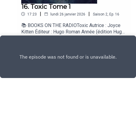
16. Toxic Tome 1
|
|
17:23
lundi 26 janvier 2026
Saison
2
,
Ep.
16
📚 BOOKS ON THE RADIOToxic Autrice : Joyce
Kitten Éditeur : Hugo Roman Année (édition Hugo
Roman) : 2026 Genre : Dark romance Public :
Play
majeur et averti🎵 Titre associé Cat Pierce Go to
Hell Single Label : Sumerian Records Année :
2023
Copyright
Maud Berrier
Hébergé avec ❤️ par
Acast