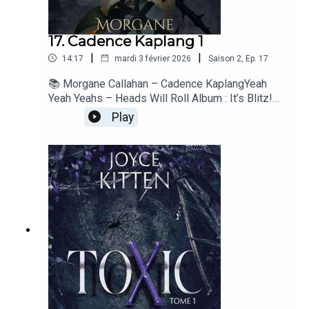
17. Cadence Kaplang 1
|
|
14:17
mardi 3 février 2026
Saison
2
,
Ep.
17
📚 Morgane Callahan – Cadence KaplangYeah
Yeah Yeahs – Heads Will Roll Album : It’s Blitz!
Label : Interscope Records Année : 2009
Play