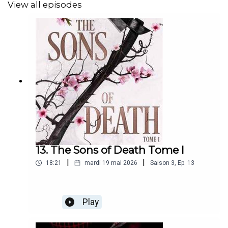
View all episodes
13. The Sons of Death Tome I
|
|
18:21
mardi 19 mai 2026
Saison
3
,
Ep.
13
Play