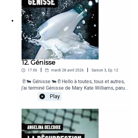
12. Génisse
|
|
17:06
mardi 28 avril 2026
Saison
3
,
Ep.
12
🥛🐄 Génisse 🐄🥛Hello à toutes, tous et autres,
j'ai terminé Génisse de Mary Kate Williams, paru
dans la Collection Impact, que je remercie pour
Play
leur confiance. SP non rémunéré ✨📖🌍 Résumé
🌍📖Dans un futur ravagé par le changement
climatique, les terres fertiles ont disparu et
l’élevage n’est plus capable de nourrir la
population. Une entreprise a alors trouvé une
solution aussi dérangeante que rentable :