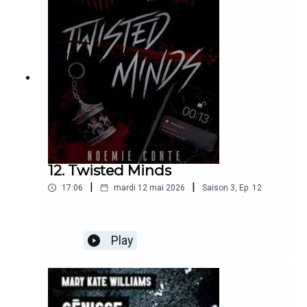
12. Twisted Minds
|
|
17:06
mardi 12 mai 2026
Saison
3
,
Ep.
12
Play