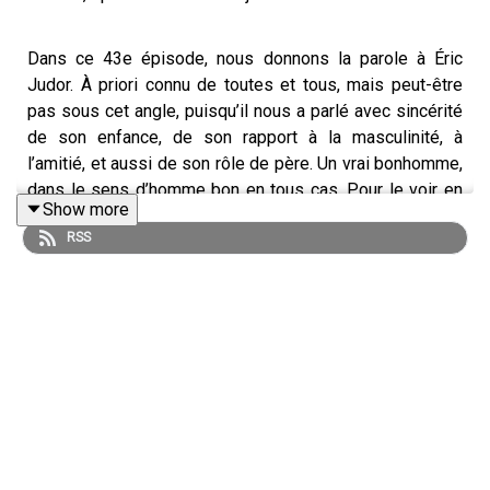
Dans ce 43e épisode, nous donnons la parole à Éric
Judor. À priori connu de toutes et tous, mais peut-être
pas sous cet angle, puisqu’il nous a parlé avec sincérité
de son enfance, de son rapport à la masculinité, à
l’amitié, et aussi de son rôle de père. Un vrai bonhomme,
dans le sens d’homme bon en tous cas. Pour le voir en
Show more
vrai méchant, ça sera le 30 juillet, sur Netflix aux côtés
RSS
de Jean-Claude Van Damme dans “Le Dernier
Mercenaire” réalisé par David Charhon -
https://www.youtube.com/watch?
v=Jqt6Cn7YiaE&ab_channel=NetflixFrance
On vous laisse avec sa voix et on commence, comme
toujours, par sa définition du bonhomme.