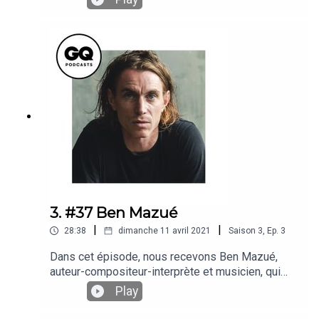
sincérité et humour, il nous a parlé d'acceptation
de soi, de son rôle de père, et de son métier
d'acteur. Voici sa définition du Bonhomme.
3. #37 Ben Mazué
|
|
28:38
dimanche 11 avril 2021
Saison
3
,
Ep.
3
Dans cet épisode, nous recevons Ben Mazué,
auteur-compositeur-interprète et musicien, qui
nous a émus, bousculés presque obsédés
Play
depuis septembre avec son dernier album
Paradis, dans lequel il se livre à coeur ouvert sur