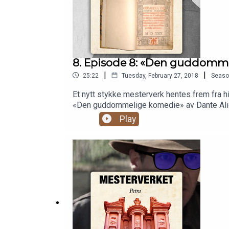
8. Episode 8: «Den guddomme
|
|
25:22
Tuesday, February 27, 2018
Seaso
Et nytt stykke mesterverk hentes frem fra hi
«Den guddommelige komedie» av Dante Alighier
mest kjente verk? I hvert fall ikke lett!
Play