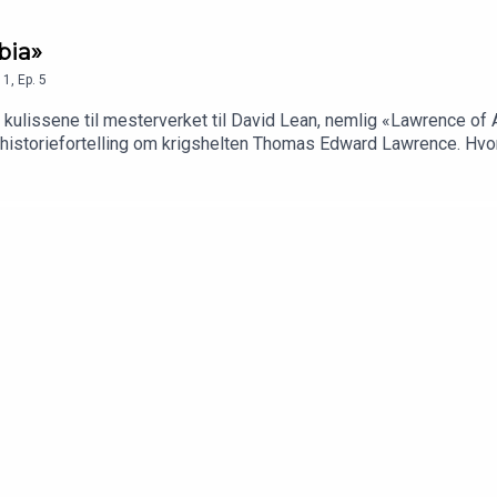
bia»
1
,
Ep.
5
bak kulissene til mesterverket til David Lean, nemlig «Lawrence of
de historiefortelling om krigshelten Thomas Edward Lawrence. Hvor
torien om historien i dagens Mesterverk!