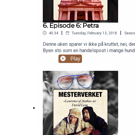
6. Episode 6: Petra
|
|
40:34
Tuesday, February 13, 2018
Seaso
Denne uken sparer vi ikke på kruttet, nei, d
Byen sto som en handelspost i mange hundre 
under innspillingen av «Indiana Jones and t
Play