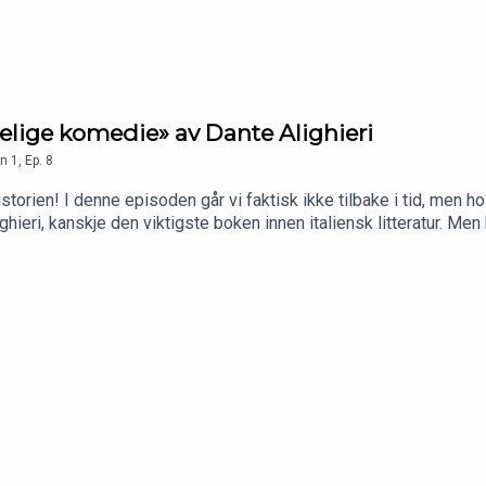
lige komedie» av Dante Alighieri
n
1
,
Ep.
8
storien! I denne episoden går vi faktisk ikke tilbake i tid, men h
i, kanskje den viktigste boken innen italiensk litteratur. Men h