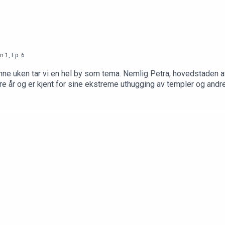
n
1
,
Ep.
6
enne uken tar vi en hel by som tema. Nemlig Petra, hovedstaden a
år og er kjent for sine ekstreme uthugging av templer og andre b
he Last Crusade.»