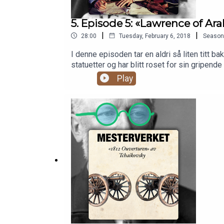
5. Episode 5: «Lawrence of Ara
|
|
28:00
Tuesday, February 6, 2018
Season
I denne episoden tar en aldri så liten titt 
statuetter og har blitt roset for sin gripen
aldri vite, men vi har i hvert fall fanget his
Play