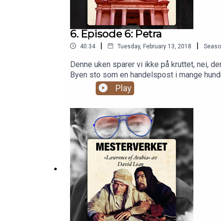
6. Episode 6: Petra
|
|
40:34
Tuesday, February 13, 2018
Seaso
Denne uken sparer vi ikke på kruttet, nei, d
Byen sto som en handelspost i mange hundre 
under innspillingen av «Indiana Jones and t
Play