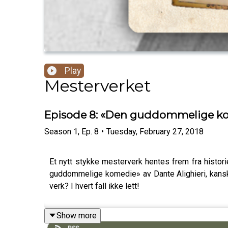
Play
Mesterverket
Episode 8: «Den guddommelige kom
Season
1
,
Ep.
8
•
Tuesday, February 27, 2018
Et nytt stykke mesterverk hentes frem fra histori
guddommelige komedie» av Dante Alighieri, kanskje
verk? I hvert fall ikke lett!
Show more