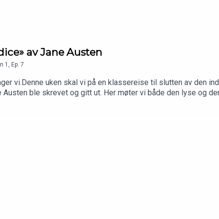
udice» av Jane Austen
n
1
,
Ep.
7
ger vi.Denne uken skal vi på en klassereise til slutten av den ind
 Austen ble skrevet og gitt ut. Her møter vi både den lyse og d