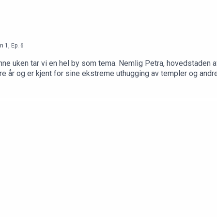
n
1
,
Ep.
6
enne uken tar vi en hel by som tema. Nemlig Petra, hovedstaden a
år og er kjent for sine ekstreme uthugging av templer og andre b
he Last Crusade.»