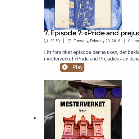
7. Episode 7: «Pride and prej
|
|
38:53
Tuesday, February 20, 2018
Seaso
Litt forsinket episode denne uken, det bekla
mesterverket «Pride and Prejudice» av Jane
på starten av 1800-tallet.
Play