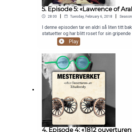
5. Episode 5: «Lawrence of Ara
|
|
28:00
Tuesday, February 6, 2018
Season
I denne episoden tar en aldri så liten titt 
statuetter og har blitt roset for sin gripen
aldri vite, men vi har i hvert fall fanget his
Play
4. Episode 4: «1812 ouverturen