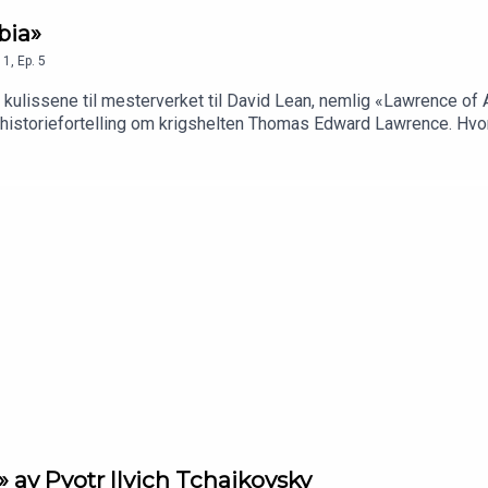
bia»
1
,
Ep.
5
bak kulissene til mesterverket til David Lean, nemlig «Lawrence of
de historiefortelling om krigshelten Thomas Edward Lawrence. Hvor
torien om historien i dagens Mesterverk!
» av Pyotr Ilyich Tchaikovsky