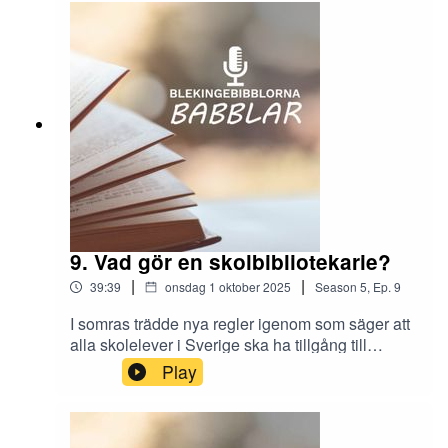
betraktaren skulle känna igen motivet.Både
litteratur och konst påverkar oss olika. Allt
beroende på hur vi tar oss an verken. Hur tolkar
du ett konstverk?Medverkande: Lina Hammarling
och Matilda RydénLitteratur som nämns:Lena
Andersson: EGENMÄKTIGT
FÖRFARANDEGregory David Roberts:
SHANTARAMTore Strindberg: CROCUS -dikt
9. Vad gör en skolbibliotekarie?
|
|
39:39
onsdag 1 oktober 2025
Season
5
,
Ep.
9
I somras trädde nya regler igenom som säger att
alla skolelever i Sverige ska ha tillgång till
bemannade skolbibliotek. Eddie på Olofströms
Play
bibliotek slog sig därför ner med Elin,
skolbibliotekarie på Nordenbergs gymnasium, för
att ta reda på mer om vad en skolbibliotekarie