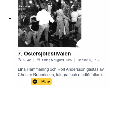
som biograferna har.
7. Östersjöfestivalen
|
|
50:42
tisdag 5 augusti 2025
Season
5
,
Ep.
7
Lina Hammarling och Rolf Andersson gästas av
Christer Robertsson, fotograf och medförfattare
till boken Östersjöfestivalen i bilder som kommer
Play
ut hösten 2025.Östersjöfestivalen är en
stadsfestival i Karlshamn som återkommer vecka
29 varje år.Det har varit stor variation på utbud
och aktiviteter under åren och vi pratar bilder och
minnen med Christer.