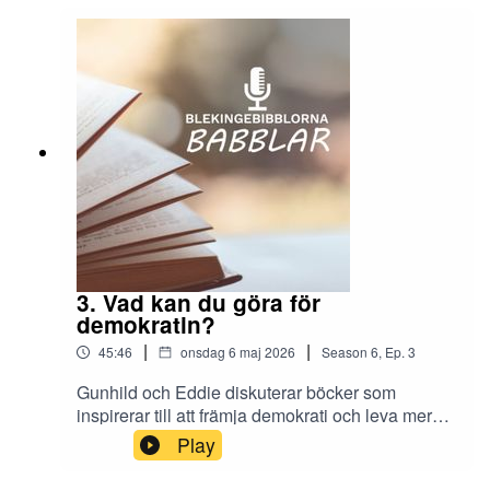
3. Vad kan du göra för
demokratin?
|
|
45:46
onsdag 6 maj 2026
Season
6
,
Ep.
3
Gunhild och Eddie diskuterar böcker som
inspirerar till att främja demokrati och leva mer
hållbart.Vilka värden är det som vägleder oss
Play
idag? Och vad kan en vanlig människa
egentligen göra när demokratin och planeten