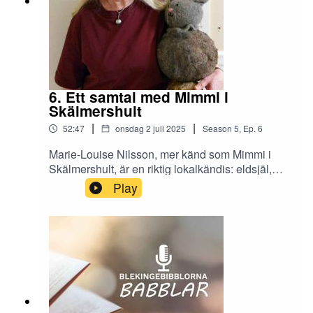
6. Ett samtal med Mimmi i
Skälmershult
|
|
52:47
onsdag 2 juli 2025
Season
5
,
Ep.
6
Marie-Louise Nilsson, mer känd som Mimmi i
Skälmershult, är en riktig lokalkändis: eldsjäl,
kulturmänniska, textilkonstnär och textillärare
Play
emerita. Gunhild på Olofströms bibliotek slår sig
ner med Mimmi för ett mysigt samtal om
gemenskapsprojekt, textil och text.Böcker som
nämns i avsnittet:Grete Petersen, Sömmar och
stygn: 200 tecknade och uppsydda beskrivningar
av gammal och nytillämpad
sömnadsteknik Dikten "Tidens vagn" av Harry
MartinsonMarie-Louise Nilsson, Broderat till