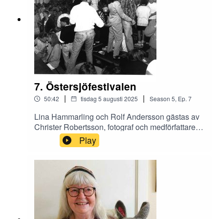
7. Östersjöfestivalen
|
|
50:42
tisdag 5 augusti 2025
Season
5
,
Ep.
7
Lina Hammarling och Rolf Andersson gästas av
Christer Robertsson, fotograf och medförfattare
till boken Östersjöfestivalen i bilder som kommer
Play
ut hösten 2025.Östersjöfestivalen är en
stadsfestival i Karlshamn som återkommer vecka
29 varje år.Det har varit stor variation på utbud
och aktiviteter under åren och vi pratar bilder och
minnen med Christer.