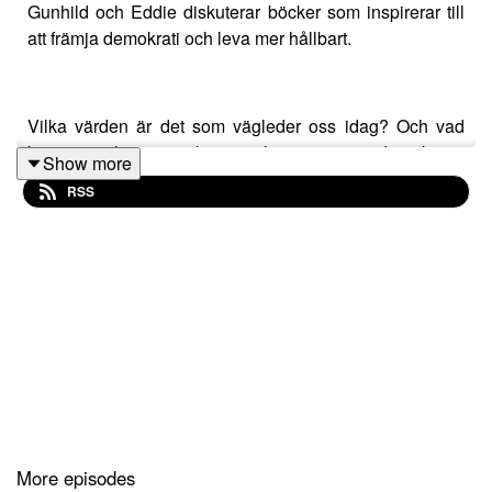
Gunhild och Eddie diskuterar böcker som inspirerar till
att främja demokrati och leva mer hållbart.
Vilka värden är det som vägleder oss idag? Och vad
kan en vanlig människa egentligen göra när demokratin
Show more
och planeten hotas? Dessa frågor och fler avhandlas i
RSS
poddens senaste avsnitt!
Böcker som nämns i avsnittet
Kjell Östberg, Folk i rörelse: Vår demokratis historia
Timothy Snyder, Om tyranni: Tjugo lärdomar från det
tjugonde århundradet
Timothy Snyder, Black Earth: The Holocaust as History
More episodes