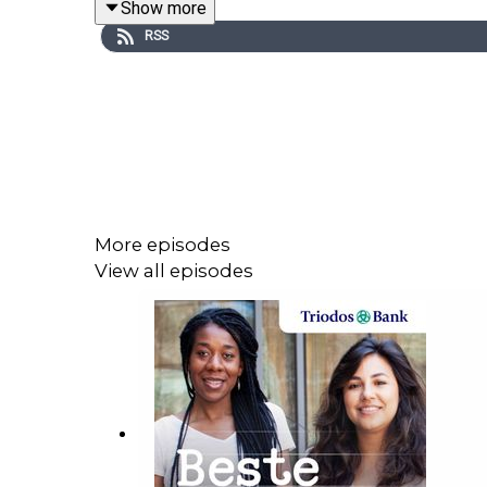
Show more
RSS
Benieuwd naar de song Minority van Shishani en m
More episodes
View all episodes