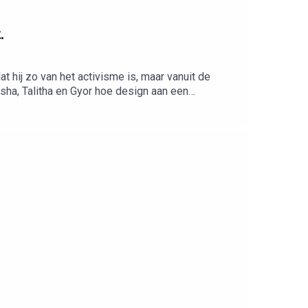
.
 hij zo van het activisme is, maar vanuit de
sha, Talitha en Gyor hoe design aan een
naar Gyor’s inspiratiebronnen om als design