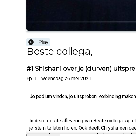
Play
Beste collega,
#1 Shishani over je (durven) uitspr
Ep.
1
•
woensdag 26 mei 2021
Je podium vinden, je uitspreken, verbinding make
In deze eerste aflevering van Beste collega, spre
je stem te laten horen. Ook deelt Chrysha een deel
progressieve, maar overwegend witte organisatie.