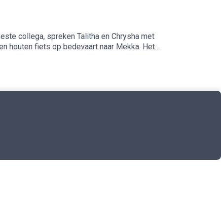
Beste collega, spreken Talitha en Chrysha met
een houten fiets op bedevaart naar Mekka. Het
de vooroordelen van anderen? En met die van
 Rudy het in deze aflevering over heeft en meer