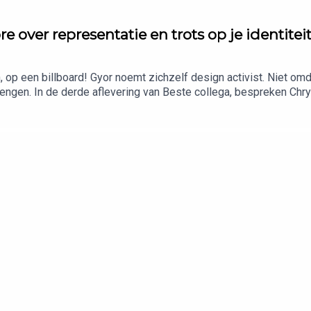
e over representatie en trots op je identiteit
op een billboard! Gyor noemt zichzelf design activist. Niet omdat
rengen. In de derde aflevering van Beste collega, bespreken Chry
t het over de kracht (en noodzaak!) van representatie.Benieuwd 
grond bij deze podcast? Ga naar triodos.nl/bestecollega.