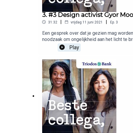
3. #3 Design activist Gyor Moor
|
|
31:32
vrijdag 11 juni 2021
Ep.
3
Een gesprek over dat je gezien mag worden, 
noodzaak om ongelijkheid aan het licht te b
inclusieve samenleving kan bijdragen en gaa
Play
activist aan de slag te gaan en meer achter