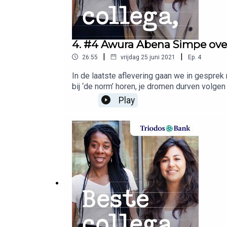
4. #4 Awura Abena Simpe over 
|
|
26:55
vrijdag 25 juni 2021
Ep.
4
In de laatste aflevering gaan we in gespre
bij ‘de norm’ horen, je dromen durven volge
Play