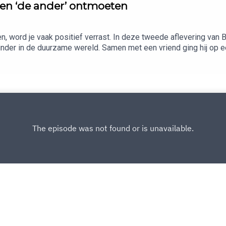
 en ‘de ander’ ontmoeten
, word je vaak positief verrast. In deze tweede aflevering van 
binder in de duurzame wereld. Samen met een vriend ging hij op 
ndere ontmoetingen en overwonnen obstakels. Hoe ga je om met 
s je zover gaat fietsen?Benieuwd naar het boek 'Green Deen' waar
dos.nl/bestecollega
Copyright
Rene Laterali