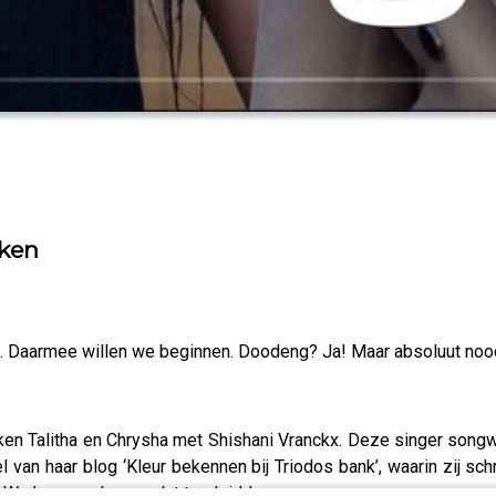
eken
n. Daarmee willen we beginnen. Doodeng? Ja! Maar absoluut nood
ken Talitha en Chrysha met Shishani Vranckx. Deze singer songw
 van haar blog ‘Kleur bekennen bij Triodos bank’, waarin zij sc
 We horen ook waar dat toe leidde.