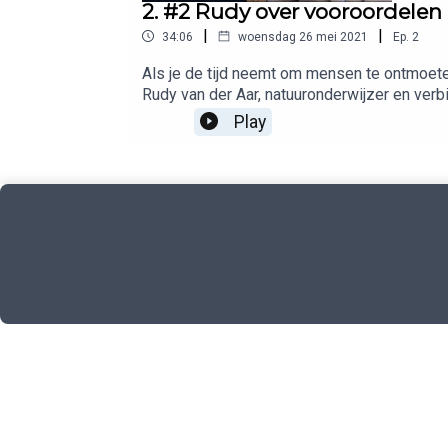
2. #2 Rudy over vooroordelen
|
|
34:06
woensdag 26 mei 2021
Ep.
2
Als je de tijd neemt om mensen te ontmoeten
Rudy van der Aar, natuuronderwijzer en ver
werd een onvergetelijk avontuur, vol bijzo
Play
jezelf? Oh, en moet je eigenlijk oefenen al
achtergrond bij deze podcast? Ga naar trio