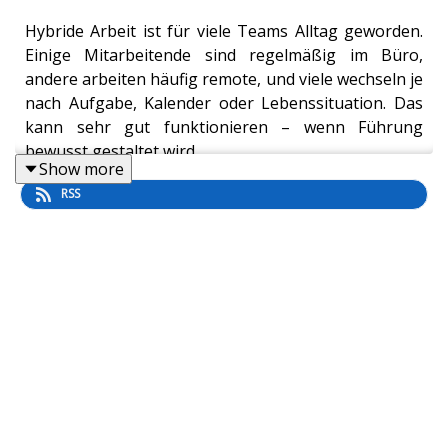
Hybride Arbeit ist für viele Teams Alltag geworden.
Einige Mitarbeitende sind regelmäßig im Büro,
andere arbeiten häufig remote, und viele wechseln je
nach Aufgabe, Kalender oder Lebenssituation. Das
kann sehr gut funktionieren – wenn Führung
bewusst gestaltet wird.
Show more
Denn im hybriden Team entsteht schnell ein
RSS
Problem: Wer öfter im Büro ist, wird häufiger
spontan angesprochen, bekommt mehr informelle
Informationen, wirkt präsenter und ist in den
Köpfen der Führungskraft oft stärker vertreten. Wer
remote arbeitet, leistet vielleicht genauso viel oder
mehr, wird aber leichter übersehen. Genau hier
entsteht Präsenz-Bias.
In dieser Folge geht es darum, wie du als
Führungskraft erkennst, ob Sichtbarkeit und
Leistung in deinem Team vermischt werden. Du