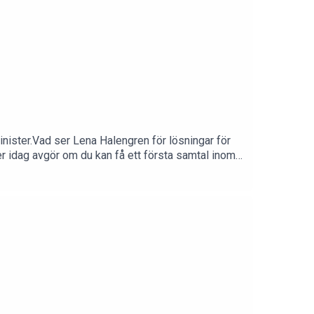
inister.Vad ser Lena Halengren för lösningar för
er idag avgör om du kan få ett första samtal inom
ska vården i Sverige bli mer jämlik?Och apropå
passningar och hemmakämparteam medan det i andra
mokraternas förslag på lösningar?Och vad säger
n av alla sjukskrivningar består av psykisk ohälsa?
berätta om sina egna erfarenheter av att bära oro