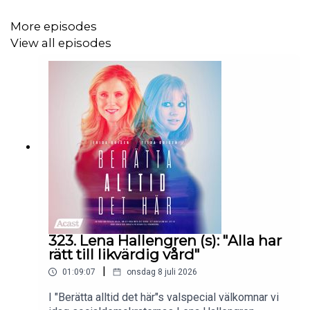
din vision board blir så bra som möjligt.
More episodes
View all episodes
Tack för att ni lyssnar!
Dela gärna bilder på DIN vision board.
Pinga in oss på instagram:
@beratta_alltid_det_har
Och psst! Nu finns vi också på tiktok!
Imorgon är vi tillbaka för att öppna lucka 11. 🕯
323. Lena Hallengren (s): "Alla har
rätt till likvärdig vård"
|
01:09:07
onsdag 8 juli 2026
I "Berätta alltid det här"s valspecial välkomnar vi