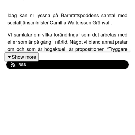
Idag kan ni lyssna på Barnrättspoddens samtal med
socialtjänstminister Camilla Waltersson Grönvall.
Vi samtalar om vilka förändringar som det arbetas med
eller som är på gång i närtid. Något vi bland annat pratar
om och som är högaktuell är propositionen ”Tryggare
hem för barn”. Framförallt kommer det här innebära att
Show more
man ska ta särskild hänsyn till huruvida barnet kan fara
RSS
illa när man gör bedömningen om vad som är bäst för
barnet i frågor som för vårdnad, boende och umgänge.
Det nya lagförslaget, som träder i kraft 1 januari 2025,
kommer bland annat innebära höga krav på
domstolarnas beslutsunderlag vid beslut som rör barn,
där svåra och komplexa fall kommer kräva ett utlåtande
från en legitimerad psykolog.
En mycket positiv förändring är även att barnets rätt till