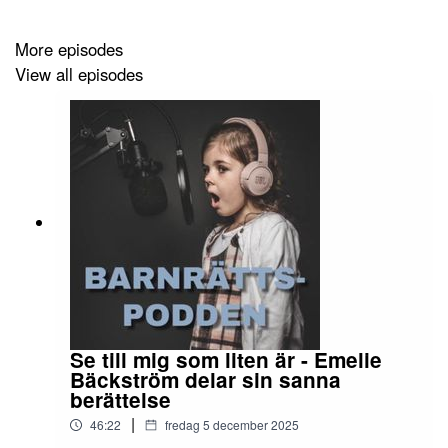
umgänge med en förälder som barnet inte bor med, ska
endast gälla när umgänget är förenligt med barnets
More episodes
bästa. Vi upplever att det är flera bra förändringar på
View all episodes
gång men det tar sin tid.
Barn i utsatthet har inte tid att vänta och det är vi alla
överens om.
In och lyssna på ett spännande samtal!
Se till mig som liten är - Emelie
Bäckström delar sin sanna
berättelse
|
46:22
fredag 5 december 2025