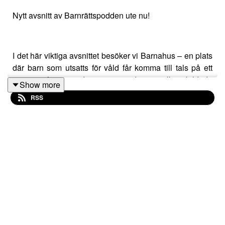
Nytt avsnitt av Barnrättspodden ute nu!
I det här viktiga avsnittet besöker vi Barnahus – en plats
där barn som utsatts för våld får komma till tals på ett
tryggt och samordnat sätt med speciellt utbildade
Show more
personer. Vi träffar Anna Peterson, socialsekreterare
RSS
och en av de engagerade personerna som varje dag
arbetar för barnets bästa.
Hur fungerar Barnahus? Varför är det så avgörande att
barn möts av rätt stöd i rätt miljö? Det och mycket mer får
du höra i det här samtalet som ger inblick i en livsviktig
verksamhet.