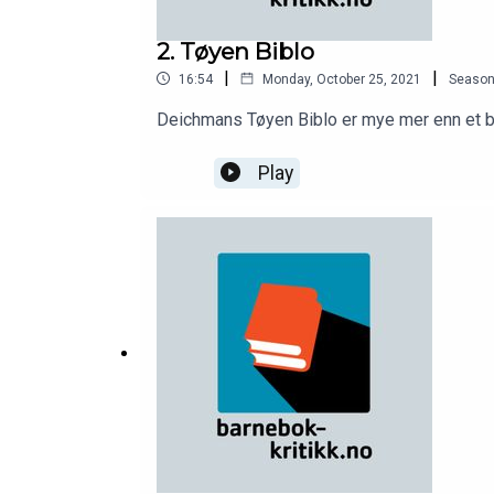
2. Tøyen Biblo
|
|
16:54
Monday, October 25, 2021
Seaso
Deichmans Tøyen Biblo er mye mer enn et bib
Play