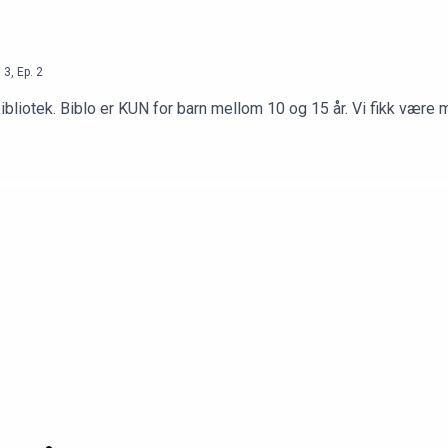
n
3
,
Ep.
2
liotek. Biblo er KUN for barn mellom 10 og 15 år. Vi fikk være 