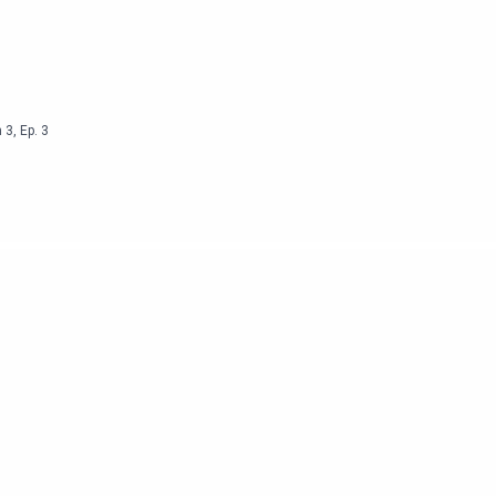
n
3
,
Ep.
3