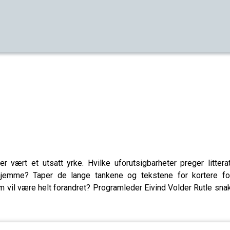
er vært et utsatt yrke. Hvilke uforutsigbarheter preger litter
e hjemme? Taper de lange tankene og tekstene for kortere for
m vil være helt forandret? Programleder Eivind Volder Rutle sna