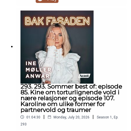
historiene plass, og for at du fortsetter å lytte til
Bak Fasaden også i sommer ☀️Episoden er
sponset av TM klinikken og TM legetjenester i
Fredrikstad. Hos TM legetjenester finner du også
onlinetimer på tmlegetjenester.no
293. 293. Sommer best of: episode
85. Kine om torturlignende vold i
nære relasjoner og episode 107.
Karoline om ulike former for
partnervold og traumer
|
|
01:04:30
Monday, July 20, 2026
Season
1
,
Ep.
293