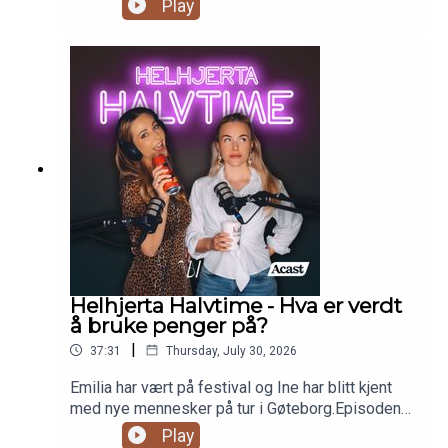
Play
fikk sammen og hvordan livet har vært etter at hun
mistet ham. Hun forteller ærlig om sorg,
kjærlighet og hvordan kroppen kan bære på
belastninger lenge etter at verden rundt har gått
videre.Episoden er sponset av TM klinikken og
TM legetjenester. TM legetjenester har også
onlinetimer som kan bookes på
tmlegetjenester.no
Helhjerta Halvtime - Hva er verdt
å bruke penger på?
|
37:31
Thursday, July 30, 2026
Emilia har vært på festival og Ine har blitt kjent
med nye mennesker på tur i Gøteborg.Episoden
er sponset av TM klinikken og TM legetjenester.
Play