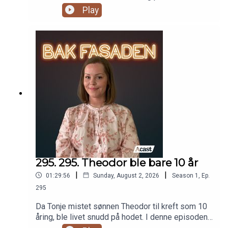
hoster. Månedens x, y & z er tilbake.
Play
295. 295. Theodor ble bare 10 år
|
|
01:29:56
Sunday, August 2, 2026
Season
1
,
Ep.
295
Da Tonje mistet sønnen Theodor til kreft som 10
åring, ble livet snudd på hodet. I denne episoden
deler hun historien om Teodors sykdom, tiden de