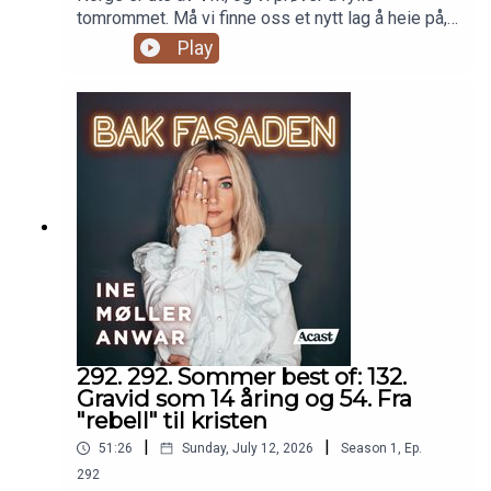
tomrommet. Må vi finne oss et nytt lag å heie på,
eller er det rett og slett for pick me å gjøre det?
Play
Vi snakker om våre nyeste icks, er altfor gira på
festivalsommeren og prøver å finne ut hva
sommerens festivalmote egentlig er.Episoden er
sponset av TM klinkken og TM legetjenester.
Onlinetimer hos lege: tmlegetjenester.no
292. 292. Sommer best of: 132.
Gravid som 14 åring og 54. Fra
"rebell" til kristen
|
|
51:26
Sunday, July 12, 2026
Season
1
,
Ep.
292