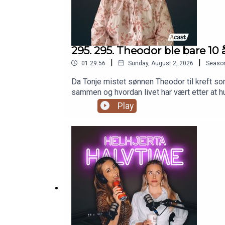
295. 295. Theodor ble bare 10 
|
|
01:29:56
Sunday, August 2, 2026
Seaso
Da Tonje mistet sønnen Theodor til kreft so
sammen og hvordan livet har vært etter at h
verden rundt har gått videre.Episoden er s
Play
tmlegetjenester.no