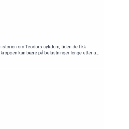
 historien om Teodors sykdom, tiden de fikk
n kroppen kan bære på belastninger lenge etter at
r også onlinetimer som kan bookes på