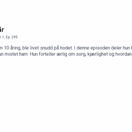
år
n
1
,
Ep.
295
m 10 åring, ble livet snudd på hodet. I denne episoden deler hun
un mistet ham. Hun forteller ærlig om sorg, kjærlighet og hvorda
ponset av TM klinikken og TM legetjenester. TM legetjenester ha