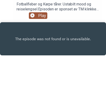
Fotballfeber og Karpe tårer. Ustabilt mood og
reiselengsel.Episoden er sponset av TM klinkken
og TM legetjenester. Onlinetimer hos lege:
Play
tmlegetjenester.no
INSTAGRAM
FACEBOOK
Copyright
© 2021 Bak Fasaden - En reise i livet med
sykepleier Ine