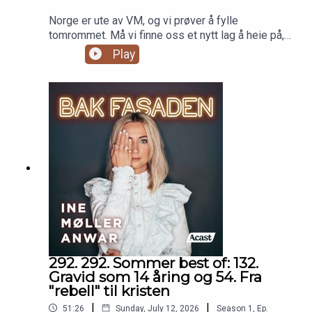
hele Norge.
Norge er ute av VM, og vi prøver å fylle
tomrommet. Må vi finne oss et nytt lag å heie på,
eller er det rett og slett for pick me å gjøre det?
Play
Vi snakker om våre nyeste icks, er altfor gira på
festivalsommeren og prøver å finne ut hva
sommerens festivalmote egentlig er.Episoden er
sponset av TM klinkken og TM legetjenester.
Onlinetimer hos lege: tmlegetjenester.no
292. 292. Sommer best of: 132.
Gravid som 14 åring og 54. Fra
"rebell" til kristen
|
|
51:26
Sunday, July 12, 2026
Season
1
,
Ep.