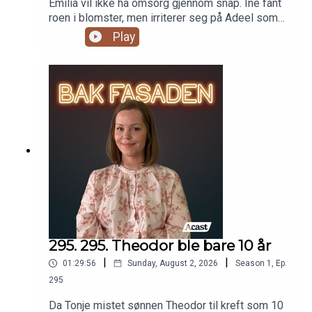
Emilia vil ikke ha omsorg gjennom snap. Ine fant
roen i blomster, men irriterer seg på Adeel som
hoster. Månedens x, y & z er tilbake.
Play
295. 295. Theodor ble bare 10 år
|
|
01:29:56
Sunday, August 2, 2026
Season
1
,
Ep.
295
Da Tonje mistet sønnen Theodor til kreft som 10