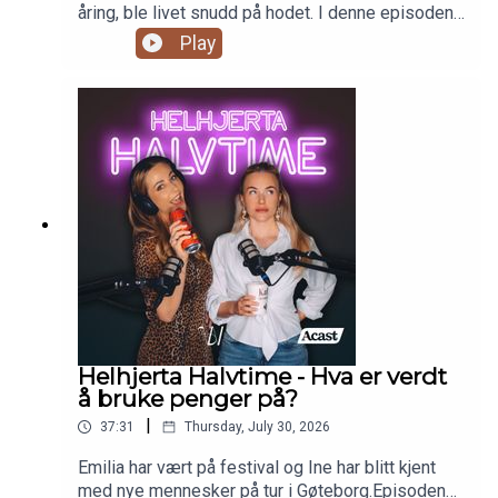
åring, ble livet snudd på hodet. I denne episoden
deler hun historien om Teodors sykdom, tiden de
Play
fikk sammen og hvordan livet har vært etter at hun
mistet ham. Hun forteller ærlig om sorg,
kjærlighet og hvordan kroppen kan bære på
belastninger lenge etter at verden rundt har gått
videre.Episoden er sponset av TM klinikken og
TM legetjenester. TM legetjenester har også
onlinetimer som kan bookes på
tmlegetjenester.no
Helhjerta Halvtime - Hva er verdt
å bruke penger på?
|
37:31
Thursday, July 30, 2026
Emilia har vært på festival og Ine har blitt kjent
med nye mennesker på tur i Gøteborg.Episoden