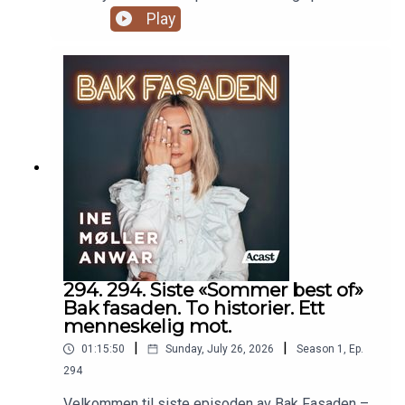
er sponset av TM klinikken og TM legetjenester.
Play
294. 294. Siste «Sommer best of»
Bak fasaden. To historier. Ett
menneskelig mot.
|
|
01:15:50
Sunday, July 26, 2026
Season
1
,
Ep.
294
Velkommen til siste episoden av Bak Fasaden –