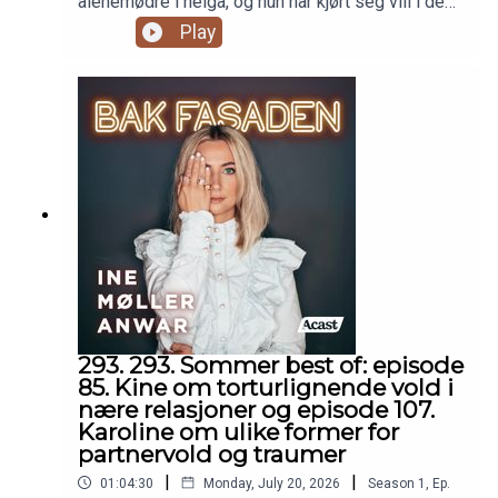
alenemødre i helga, og hun har kjørt seg vill i de
trengs.Takk for at du er med på å gi disse
svenske skoger.
Play
historiene plass, og for at du fortsetter å lytte til
Bak Fasaden også i sommer ☀️Episoden er
sponset av TM klinikken og TM legetjenester i
Fredrikstad. Hos TM legetjenester finner du også
onlinetimer på tmlegetjenester.no
293. 293. Sommer best of: episode
85. Kine om torturlignende vold i
nære relasjoner og episode 107.
Karoline om ulike former for
partnervold og traumer
|
|
01:04:30
Monday, July 20, 2026
Season
1
,
Ep.