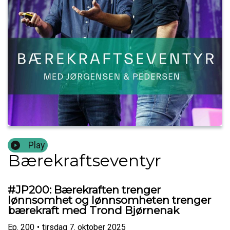
Play
Bærekraftseventyr
#JP200: Bærekraften trenger
lønnsomhet og lønnsomheten trenger
bærekraft med Trond Bjørnenak
Ep.
200
•
tirsdag 7. oktober 2025