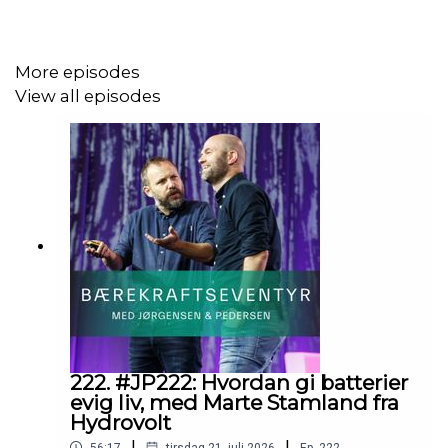
"Prosjektanalyse", og spør oss om
lønnsomhetsbegrepet har endret seg over tid. Sveinung
rusler inn i bar overkropp og flipflops, Lars Jacob
More episodes
spekulerer i Tronds alder, Trond tar oss med inn i
View all episodes
kulturnæringen og vi har det akkurat så hyggelig som vi
burde på en jubileumsepisode.
222. #JP222: Hvordan gi batterier
evig liv, med Marte Stamland fra
Hydrovolt
|
|
56:17
tirsdag 21. juli 2026
Ep.
222