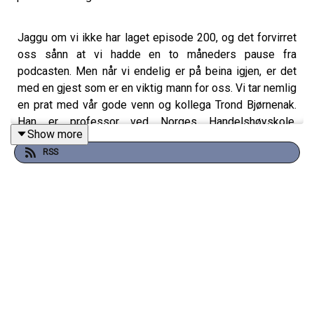
Jaggu om vi ikke har laget episode 200, og det forvirret
oss sånn at vi hadde en to måneders pause fra
podcasten. Men når vi endelig er på beina igjen, er det
med en gjest som er en viktig mann for oss. Vi tar nemlig
en prat med vår gode venn og kollega Trond Bjørnenak.
Han er professor ved Norges Handelshøyskole,
Show more
ansvarlig for at vi begge ble ansatt der og ikke minst
RSS
landets ledende lønnsomhetstenker. Derfor graver vi oss
ned i dobbelspørsmålet trenger bærekraften mer
lønnsomhet og trenger lønnsomheten mer bærekraft. Vi
starter med å la Trond utdype hva lønnsomhet egentlig er
og betyr, og det gir oss god anledning til å snakke
alternativkostnad. Det blir endelig anledning til å snakke
om kostnaden ved (u)bærekraft og parallellen til
kostnaden ved kvalitet (eller "ukvalitet"). Vi går fra grønn
energi til kostnaden ved sensur og eksamen, fordyper
oss i den gamle Per Ivar Gjærum-klassikeren