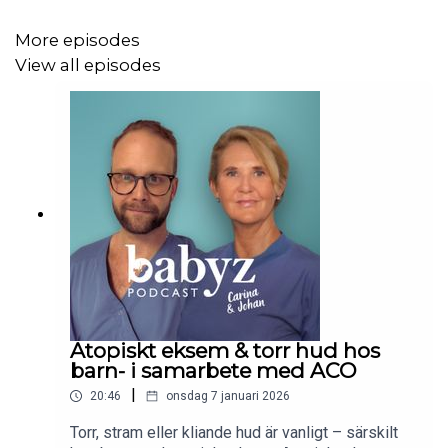
Personalens bemötande, Förberedelser? ..... mm mm.
More episodes
Frågan är också, kommer fler födande vilja ha MAC nu när
View all episodes
Lovisa satt "trenden", och kommer det implementeras på
flera svenska sjukhus!? Vi hoppas att många hakar på,
för det är stort och fantastiskt när vården lyssnar och gör
sitt bästa för att tillmötesgå kvinnors önskningar! På så
sätt ökar vi chansen för positiva upplevelser.
Inom kort spelar vi in ett avsnitt där Lovisa och Carina
svarar på frågor om MAC, så skynda dig att ställa frågor
på vårt Instagram @babyzpodcast
Atopiskt eksem & torr hud hos
barn- i samarbete med ACO
Avsnittet spelas in i samarbete med
FRIDA
- FRIDA som
|
20:46
onsdag 7 januari 2026
bland annat säljer suveräna
ärrplåster i silikon
för
kejsarsnitt, rekommenderade av gynekologer, hudläkare
Torr, stram eller kliande hud är vanligt – särskilt