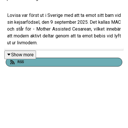
Lovisa var först ut i Sverige med att ta emot sitt barn vid
sin kejsarfödsel, den 9 september 2025. Det kallas MAC
och står för - Mother Assisted Cesarean, vilket innebär
att modern aktivt deltar genom att ta emot bebis vid lyft
ut ur livmodern.
Lovisa som väntade sitt tredje barn, och själv jobbar som
Show more
barnmorska låter oss hänga med på en superspännande
RSS
bebisresa! Efter två tidigare tuffa födslar som båda
slutat i "urakuta" (vi kallar dem hellre omedelbara)
kejsarsnitt, ville hon ha revansch och såg en möjlighet
med MAC.
Vi tar det från början och får höra om de första två
födslarna, sedan är frågorna många angående MAC:
Varför? Din/er upplevelse? Fördelar? Hur gick det till?
Din partners inställning? Största utmaningen?