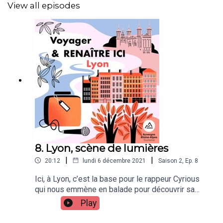
View all episodes
Crédits :
Un podcast réalisé par Merry Royer et Théo Boulenger,
avec une composition originale de Théo Boulenger,
Chargée de production,
Audrey Largouët.
Renaître ici, saison 2, est un podcast
d' Auvergne-Rhône-
Alpes Tourisme et produit par Louie Creative.
8. Lyon, scène de lumières
|
|
20:12
lundi 6 décembre 2021
Saison
2
,
Ep.
8
Ici, à Lyon, c’est la base pour le rappeur Cyrious
qui nous emmène en balade pour découvrir sa
ville ou plutôt “Ludugdunum”, ancienne capitale
Play
des Gaules ! On commence la visite en haut de la
colline de Fourvière pour admirer les différents