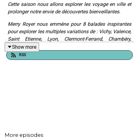
Cette saison nous allons explorer les voyage en ville et
prolonger notre envie de découvertes bienveillantes.
Merry Royer nous emmène pour 8 balades inspirantes
pour explorer les multiples variations de : Vichy, Valence,
Saint Etienne, Lyon, Clermont-Ferrand, Chambéry,
Annecy et Grenoble accompagnées pour chaque
Show more
épisode par un invité passionné.
RSS
Des balades sensibles pour « re-créer » une relation co-
respectueuse presque complice entre les voyageurs et
les villes.
Ces podcasts natifs ont été créés avec une attention
particulière portée à l’écriture et à l'identité sonore
,
afin
de mieux se projeter dès les premières minutes d'écoute.
More episodes