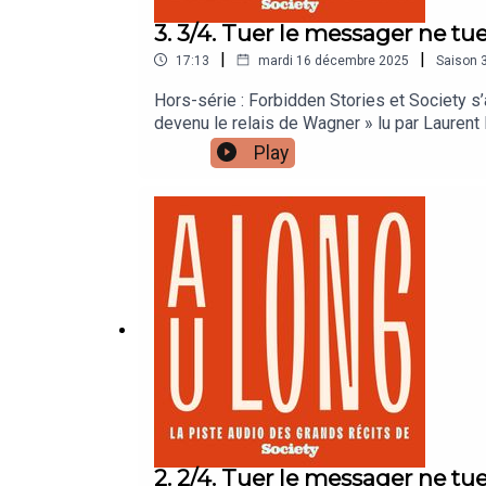
3. 3/4. Tuer le messager ne tu
|
|
17:13
mardi 16 décembre 2025
Saison
Hors-série : Forbidden Stories et Society s
devenu le relais de Wagner » lu par Laurent 
propagande russe, pilotée par la milice Wagn
Play
ses commanditaires et fuir, au péril de sa v
MarteinRéalisation : Juliette MartinProducti
2. 2/4. Tuer le messager ne tue