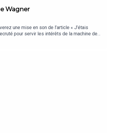
 de Wagner
erez une mise en son de l’article « J’étais
recruté pour servir les intérêts de la machine de
rayé par les menaces, il a fini par rompre avec
 Noémie Pennacino Comédien : Laurent