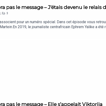
era pas le message – J’étais devenu le relais
3
,
Ep.
3
’associent pour un numéro spécial. Dans cet épisode vous retrouv
Martein.En 2019, le journaliste centrafricain Ephrem Yalike a été 
er, et ce, jusqu'en 2022. Désabusé par les faux articles, puis eff
ie. Aujourd'hui, il raconte, à la première personne.Journaliste :
on : All Sound et Society
ra pas le message – Elle s’appelait Viktoriia