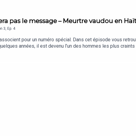
uera pas le message – Meurtre vaudou en Haït
on
3
,
Ep.
4
’associent pour un numéro spécial. Dans cet épisode vous retrou
 quelques années, il est devenu l’un des hommes les plus craint
pu, qui a organisé un trafic de terres pour s’enrichir. Mis en caus
e main demeurent intouchables. Jusqu’à quand ?Journaliste : 
on : All Sound et Society