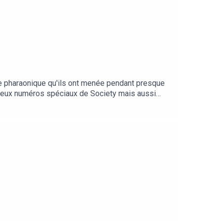
 pharaonique qu'ils ont menée pendant presque
ns deux numéros spéciaux de Society mais aussi
, ils reviennent, au micro de Maxime MARCHON, sur
es à retrouver…Mais surtout, ils révèlent qu’elles
dans les souvenirs traumatiques des victimes.