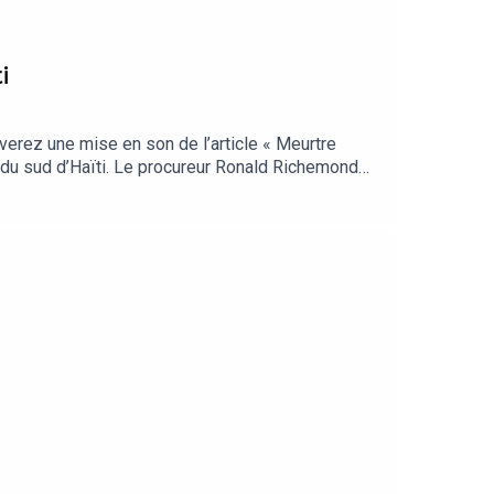
i
verez une mise en son de l’article « Meurtre
s du sud d’Haïti. Le procureur Ronald Richemond
e pour l’assassinat d’un journaliste qui dénonçait
Noémie Pennacino Comédien : Laurent