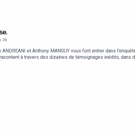
se.
p.
26
e ANDREANI et Anthony MANSUY vous font entrer dans l'enquête
’ils racontent à travers des dizaines de témoignages inédits, da
n librairie et sur la boutique So Press. Pendant près d'une heure
uments à consulter, les heures d'interviews à réécouter, les archiv
s et comment ils se sont se protégés quand ils ont dû plonger 