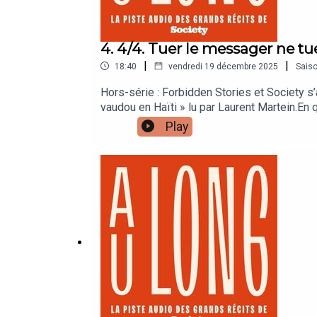
4. 4/4. Tuer le messager ne t
|
|
18:40
vendredi 19 décembre 2025
Sais
Hors-série : Forbidden Stories et Society s
vaudou en Haïti » lu par Laurent Martein.En
traîne l’image d’un notable violent et corrom
Play
ses méthodes crasses, lui et ses hommes d
MarteinRéalisation : Juliette MartinProducti