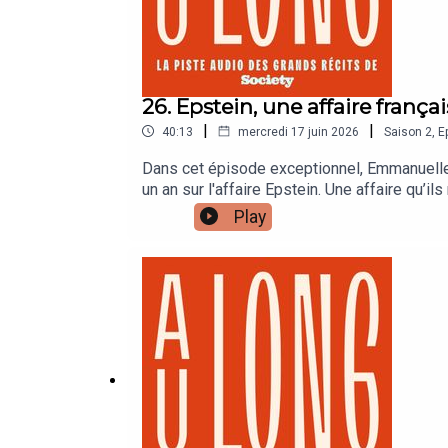
26. Epstein, une affaire françai
|
|
40:13
mercredi 17 juin 2026
Saison
2
,
E
Dans cet épisode exceptionnel, Emmanuell
un an sur l'affaire Epstein. Une affaire qu
dans un livre disponible dès aujourd'hui, e
Play
tout le travail accompli, les milliers de doc
furent les rencontres les plus déterminante