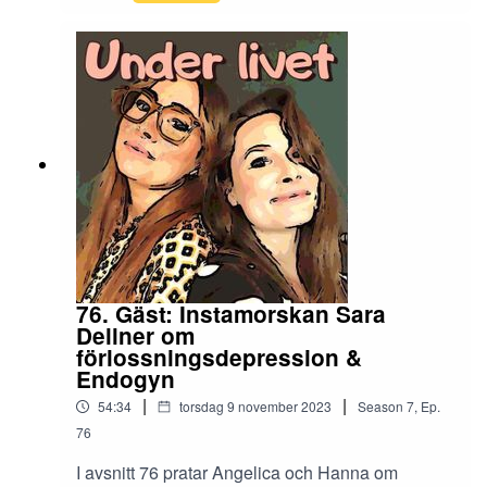
väldigt fint - OMG!!!! <3 Hanna har tjuvlyssnat på
vårdcentralen och lagt sig i en annan patients
ärenden. Och avsnittet avslutas med Hannas
tårfyllda och tunga berättelse om morfar Bo som
hastigt och plötsligt gick bort i slutet av
november. Morfar, det här avsnittet tillägnas dig.
Du har varit en otrolig människa i mitt liv. Det
finns så mycket som jag vill säga men jag vet att
du vet. Och jag vet att du alltid kommer vara
runtom mig, så som du alltid har varit genom hela
mitt liv.Glöm inte att recensera podden och ge ett
fint betyg i din poddapp. Det är viktigt för
kvinnohälsan.Under Livet görs i samarbete med
Under Your Skin! Ett svenskt hud- och
76. Gäst: Instamorskan Sara
hårvårdsmärke med ekologiska, naturliga och
Dellner om
vegansk produkter. Under your skin har en
förlossningsdepression &
detoxserie som vi har fått testa. Det är ett
Endogyn
schampo och ett balsam som ger en hälsosam
|
|
54:34
torsdag 9 november 2023
Season
7
,
Ep.
hårbotten och ett glänsande hår. Det tar ungefär
76
två till fyra, ibland sex veckor innan man får fullt
resultat och det betyder att på sikt kan du köra
I avsnitt 76 pratar Angelica och Hanna om
fler och fler dagar mellan varje hårtvätt. För håret