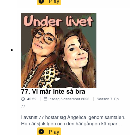
Play
måste byta gynmottagning och har fått svar på
missfallsutredningen. Matigt avsnitt! Det har hänt
så mycket att det inte ens fick plats i ett och
samma. Del 2 kommer om två veckor!
KontaktInstagram: underlivetpoddMejl:
underlivetpodd@gmail.com
77. Vi mår inte så bra
|
|
42:52
tisdag 5 december 2023
Season
7
,
Ep.
77
I avsnitt 77 hostar sig Angelica igenom samtalen.
Hon är sjuk igen och den här gången kämpar
hon på riktigt. Men! Hon bjuder även på något
Play