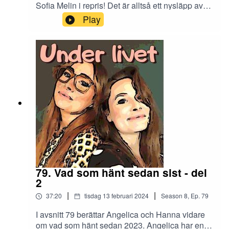
Sofia Melin i repris! Det är alltså ett nysläpp av
poddens fjärde avsnitt och det allra första
Play
avsnittet med en gäst. Anna-Sofia Melin är en
omtalad och uppskattad specialistläkare. Hon
har varit läkare till Hanna sedan 2016 men går
nu vidare till att arbeta heltid på UMO. Lycka till i
din nya tjänst, Anna-Sofia! Vi är många som
kommer sakna din vassa kompetens och ditt
medmänskliga bemötande. Heja dig och det
arbete du gör för kvinnohälsan!KontaktInstagram:
underlivetpoddMejl: underlivetpodd@gmail.com
79. Vad som hänt sedan sist - del
2
|
|
37:20
tisdag 13 februari 2024
Season
8
,
Ep.
79
I avsnitt 79 berättar Angelica och Hanna vidare
om vad som hänt sedan 2023. Angelica har en