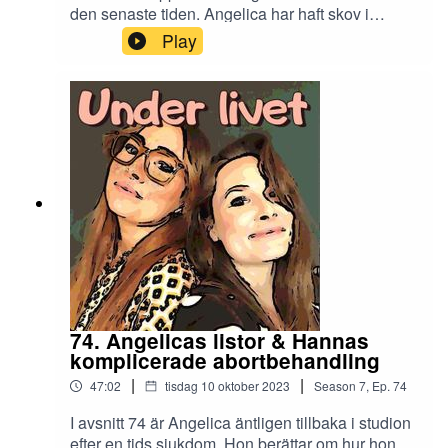
hälsa/träningspodd och ni kan rösta på Hanna
den senaste tiden. Angelica har haft skov i
Oredsson i årets poddklippare. Klicka här!Under
endometriosen och Hanna lever fortfarande i
Play
Livet görs i samband med Under Your Skin! Ett
sviterna efter missfallet. Ingenting är någonsin
svenskt hud- och hårvårdsmärke med
enkelt. Men en fin sak: Stina från Gift vid första
ekologiska, naturliga och vegansk produkter.
ögonkastet (GVFÖ) är med i poddstudion. Det blir
Under your skin har en detoxserie som vi har fått
ett innerligt, ömsom smärtsamt och ömsom
testa. Det är ett schampo och ett balsam som ger
hoppfullt, samtal. Stina har länge gått med en
en hälsosam hårbotten och ett glänsande hår.
barnlängtan men fick besked om att
Det tar ungefär två till fyra, ibland sex veckor
möjligheterna var små. Hon slogs av tanken om
innan man får fullt resultat och det betyder att på
barn på egen hand. Sedan kom Fredrik in i
sikt kan du köra fler och fler dagar mellan varje
bilden. Den människan som hon modigt gifte sig
hårtvätt. För håret håller sig rent och fräscht
med vid första mötet. Kärleken blev direkt stor
längre. Med koden LIVET25 får du hela 25%
och Stina fick äntligen dela sin önskan att bilda
rabatt på underyourskin.se! Varför inte köpa
familj med någon. Plötslig en dag kom ett positivt
Detox Kit Pro (schampo, balsan, hårinpackning
graviditetstest men lyckan blev kortvarig. Det
och hårolja) i julklapp till någon du håller kär?
slutade med ett missfall. Stina pratar så fint om
Rabattkoden är giltig i sju dagar.KontaktMejl:
74. Angelicas listor & Hannas
sina känslor och upplevelser. Hon sätter ord på
underlivetpodd@gmail.comInstagram:
komplicerade abortbehandling
det svåra. Ni bara måste lyssna. Och det NU!Gör
underlivetpodd
|
|
47:02
tisdag 10 oktober 2023
Season
7
,
Ep.
74
årets gärning och nominera podden i flera
kategorier och Hanna som poddklippare i
I avsnitt 74 är Angelica äntligen tillbaka i studion
Guldpodden. Du nominerar här.Missa inte
efter en tids sjukdom. Hon berättar om hur hon