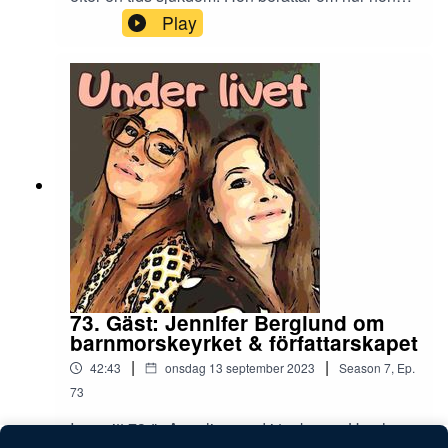
barnendometrios.se som är
mått, hur hon mår nu och så ger hon lyssnarna
Play
Barnendometriosfondens nya projekt i kampen
inte bara en utan flera listor tema livskris och
mot endometrios.Podden görs i samarbete med
endometrios. Hanna i sin tur står för den lite mer
Under Ypur Skin som är ett svenskt hud- och
dystra delen av avsnittet. Det pratas om kampen
hårvårdsmärke med ekologiska, naturliga och
för att att hjälpa kroppen göra sig av med ett dött
vegansk produkter. Under Your Skin har en
foster. Det har visat sig inte vara helt lätt. Vill du
detoxserie som vi har fått testa. Det är ett
(snällaaaaa) nominera Under Livet till
schampo och ett balsam som ger en hälsosam
Guldpodden? Du kan nominera podden i flera
hårbotten och ett glänsande hår. Det tar ungefär
kategorier. Även Hanna kan nomineras som
två till fyra, ibland sex veckor innan man får fullt
årets poddklippare. Du nominerar genom att
resultat och det betyder att på sikt kan du köra
klicka här.Podden görs i samarbete med Under
fler och fler dagar mellan varje hårtvätt. För håret
Your Skin som är ett svenskt hud- och
håller sig rent och fräscht längre. Med koden
hårfårdsmärke med ekologiska, naturliga och
LIVET20 får du 20% rabatt på hela sortimentet.
vegansk produkter. Under your skin har en
Gå in på underyourskin.seKontaktMejl:
detoxserie som vi har fått testa. Det är ett
73. Gäst: Jennifer Berglund om
underlivetpodd@gmail.comInstagram:
schampo och ett balsam som ger en hälsosam
barnmorskeyrket & författarskapet
underlivetpodd
hårbotten och ett glänsande hår. Det tar ungefär
|
|
42:43
onsdag 13 september 2023
Season
7
,
Ep.
två till fyra, ibland sex veckor innan man får fullt
resultat och det betyder att på sikt kan du köra
73
fler och fler dagar mellan varje hårtvätt. För håret
I avsnitt 73 är Angelica med i tankarna. Hon har
håller sig rent och fräscht längre. Rabattkoden