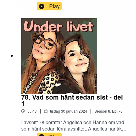
väldigt fin nyhet att dela med sig av - sin stora
Play
kärlek Johan! Hanna pratar också om kärlek.
Kärleken till mormor och morfar och kärleken
mellan mormor och morfar. Det här avsnittet är till
minne av mormor Inger. Du är älskad och saknad
<3KontaktInstagram: underlivetpoddMejl:
underlivetpodd@gmail.com
78. Vad som hänt sedan sist - del
1
|
|
55:43
tisdag 30 januari 2024
Season
8
,
Ep.
78
I avsnitt 78 berättar Angelica och Hanna om vad
som hänt sedan förra avsnittet. Angelica har åkt
ambulans och läkarna misstänkte sepsis. Hanna