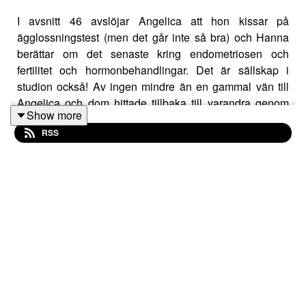
I avsnitt 46 avslöjar Angelica att hon kissar på
ägglossningstest (men det går inte så bra) och Hanna
berättar om det senaste kring endometriosen och
fertilitet och hormonbehandlingar. Det är sällskap i
studion också! Av ingen mindre än en gammal vän till
Angelica och dom hittade tillbaka till varandra genom
Show more
den här podden. Sofia Fagerstedt opererade in
RSS
silikonimplantat i sina bröst 2008 och därefter
drabbades hon av en rad osammanhängande och
livsslukande symtom. Det tog flera sjukskrivningar och
flera år innan hon en dag upptäckte breast implant
illness, en sjukdom som i Sverige inte klassas som en
sjukdom. Ännu. Hör Sofias berättelse - hon är en oerhört
stark kvinna som vägrade ge upp. Idag har hon fått sitt
liv tillbaka men återhämtar sig fortfarande från den
förgiftning som silikonimplantaten orsakade i hennes
kropp.