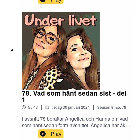
kärlek Johan! Hanna pratar också om kärlek.
Kärleken till mormor och morfar och kärleken
mellan mormor och morfar. Det här avsnittet är till
minne av mormor Inger. Du är älskad och saknad
<3KontaktInstagram: underlivetpoddMejl:
underlivetpodd@gmail.com
78. Vad som hänt sedan sist - del
1
|
|
55:43
tisdag 30 januari 2024
Season
8
,
Ep.
78
I avsnitt 78 berättar Angelica och Hanna om vad
som hänt sedan förra avsnittet. Angelica har åkt
ambulans och läkarna misstänkte sepsis. Hanna
Play
måste byta gynmottagning och har fått svar på