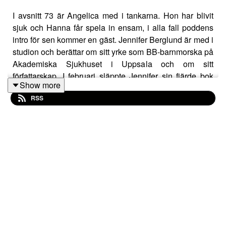
I avsnitt 73 är Angelica med i tankarna. Hon har blivit
sjuk och Hanna får spela in ensam, i alla fall poddens
intro för sen kommer en gäst. Jennifer Berglund är med i
studion och berättar om sitt yrke som BB-barnmorska på
Akademiska Sjukhuset i Uppsala och om sitt
författarskap. I februari släppte Jennifer sin fjärde bok
Show more
som handlar om just en barnmorska på Ackis. Varför
RSS
valde hon yrket? Hur är det att arbeta på Ackis? Hur gick
det till när hon skrev boken och hur har den mottagits av
kollegor och kritiker? Lyssna på avsnittet så får ni höra
allt. Psst! Jennifer läser även upp ett stycke ur boken.
Vilket fint och varmt avsnitt det blev, men inte så konstigt
för Jennifer är ju verkligen helt fantastisk!
Här
kan du hitta boken.