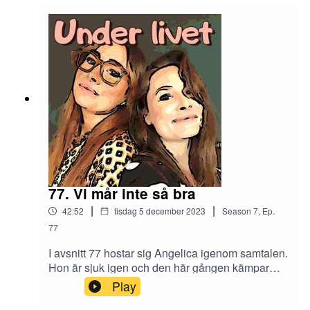
missfallsutredningen. Matigt avsnitt! Det har hänt
så mycket att det inte ens fick plats i ett och
samma. Del 2 kommer om två veckor!
KontaktInstagram: underlivetpoddMejl:
underlivetpodd@gmail.com
77. Vi mår inte så bra
|
|
42:52
tisdag 5 december 2023
Season
7
,
Ep.
77
I avsnitt 77 hostar sig Angelica igenom samtalen.
Hon är sjuk igen och den här gången kämpar
hon på riktigt. Men! Hon bjuder även på något
Play
väldigt fint - OMG!!!! <3 Hanna har tjuvlyssnat på