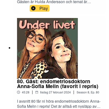
Gästen är Hulda Andersson och temat är
endometrios. Hulda är författare till boken
Play
Endometrios - mensvärken från helvetet som är
en bibel för sjuka, anhöriga och vårdpersonal.
Trevlig lyssning!KontaktInstagram:
underlivetpoddMejl: underlivetpodd@gmail.com
80. Gäst: endometriosdoktorn
Anna-Sofia Melin (favorit i repris)
|
|
45:28
tisdag 27 februari 2024
Season
8
,
Ep.
80
I avsnitt 80 får ni höra endometriosdoktorn Anna-
Sofia Melin i repris! Det är alltså ett nysläpp av