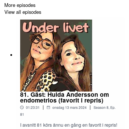
More episodes
Kontakt Instagram: underlivetpodd
View all episodes
Mejl: underlivetpodd@gmail,com
81. Gäst: Hulda Andersson om
endometrios (favorit i repris)
|
|
01:23:31
onsdag 13 mars 2024
Season
8
,
Ep.
81
I avsnitt 81 körs ännu en gång en favorit i repris!