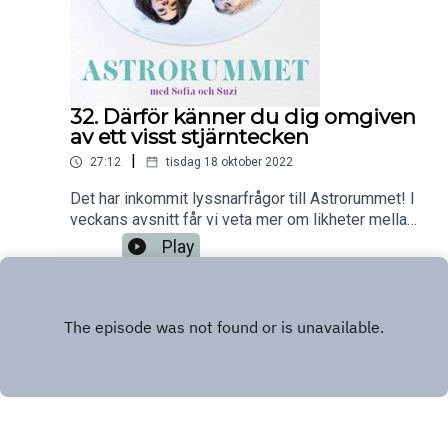
32. Därför känner du dig omgiven
av ett visst stjärntecken
|
27:12
tisdag 18 oktober 2022
Det har inkommit lyssnarfrågor till Astrorummet! I
veckans avsnitt får vi veta mer om likheter mellan
personer som är födda med exakt samma
Play
ascendentgrad, om det stämmer att vissa
födelsehoroskop funkar bättre med varandra än
andra, och så diskuterar Suzi och Sofia varför man
ibland känner sig omgiven av ett visst tecken.En
podd från Aller Media.