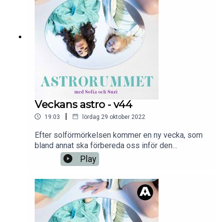
djupare analys gällande just den.En podd från
Aller Media.
Veckans astro - v44
|
19:03
lördag 29 oktober 2022
Efter solförmörkelsen kommer en ny vecka, som
bland annat ska förbereda oss inför den
kommande månförmörkelsen. Mer om detta plus
Play
veckans snabba, här kommer veckans astro för
vecka 44!En podd från Aller Media.