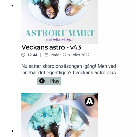
Veckans astro - v43
|
12:44
lördag 22 oktober 2022
Nu sätter skorpionsäsongen igång! Men vad
innebär det egentligen? I veckans astro plus
veckans snabba så får du svaren som vägleder
Play
dig inför nästa veckas äventyr och utmaningar.En
podd från Aller Media.