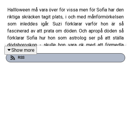
Hallloween må vara över för vissa men för Sofia har den
riktiga skräcken tagit plats, i och med månförmörkelsen
som inleddes igår. Suzi förklarar varför hon är så
fascinerad av att prata om döden. Och apropå döden så
förklarar Sofia hur hon som astrolog ser på att ställa
dödshoroskop - skulle hon vara ok med att förmedla
Show more
detta till en person som verkligen vill veta?
RSS
En podd från Aller Media.