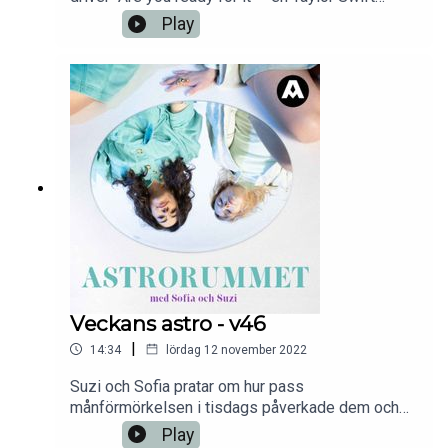
nattklubb. Det är vad det låter som: en klubbkväll,
Play
helt tillägnad artisten Taylor Swift. Givetvis kan
inte Sofia låta bli att nosa på Taylor Swifts chart
och gänget diskuterar på vilka sätt artisten kan
kopplas till vissa tecken. En podd från Aller
Media.
Veckans astro - v46
|
14:34
lördag 12 november 2022
Suzi och Sofia pratar om hur pass
månförmörkelsen i tisdags påverkade dem och
Sofia berättar hur nästa vecka kommer att se ut
Play