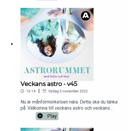
för oss. Hint: det blir lite lättare nu. Avsnittet
bjuder också på veckans snabba, som alltid.En
podd frän Aller Media.
Veckans astro - v45
|
16:14
lördag 5 november 2022
Nu är månförmörkelsen nära. Detta ska du tänka
på. Välkomna till veckans astro och veckans
snabba!En podd från Aller Media.
Play