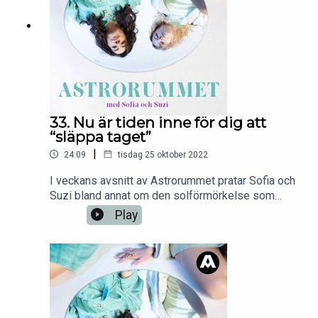
33. Nu är tiden inne för dig att
“släppa taget”
|
24:09
tisdag 25 oktober 2022
I veckans avsnitt av Astrorummet pratar Sofia och
Suzi bland annat om den solförmörkelse som
precis skett och Sofia förklarar hur en fömörkelse
Play
påverkas oss, både mentalt och fysiskt. Suzi och
Sofia pratar om att lyckas se på mörkret med nya
ögon och kanske även försöka omfamna det.
Dessutom är tiden nu kommen för oss att släppa
taget om någonting, Mer om detta, i veckans
Astrorummet.En podd från Aller Media.