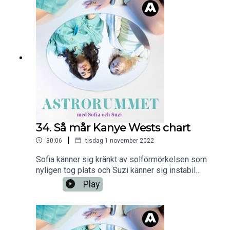
34. Så mår Kanye Wests chart
|
30:06
tisdag 1 november 2022
Sofia känner sig kränkt av solförmörkelsen som
nyligen tog plats och Suzi känner sig instabil
både mentalt och fysiskt. Då kan det ibland vara
Play
skönt att fokusera på andra personer istället,
därav veckans ämne: Kanye West och hans chart.
Det finns mycket att prata om och eftersom de
inte vet vad han har för ascendent så blir det en