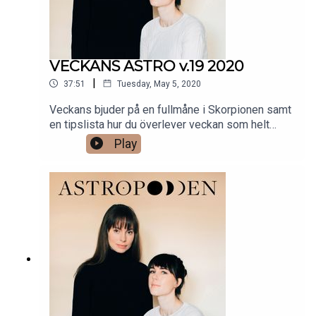
VECKANS ASTRO v.19 2020
|
37:51
Tuesday, May 5, 2020
Veckans bjuder på en fullmåne i Skorpionen samt
en tipslista hur du överlever veckan som helt
saknar eldiga inslag på stjärnhimlen.
Play