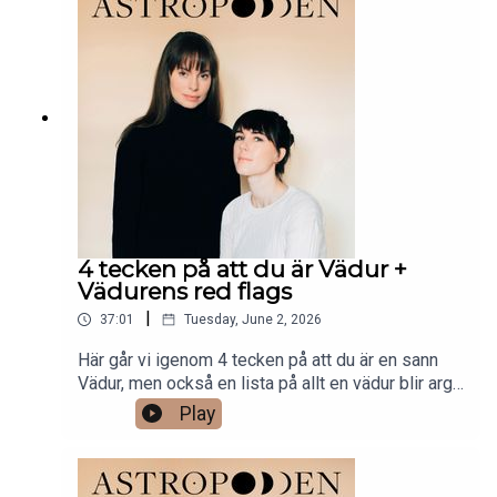
4 tecken på att du är Vädur +
Vädurens red flags
|
37:01
Tuesday, June 2, 2026
Här går vi igenom 4 tecken på att du är en sann
Vädur, men också en lista på allt en vädur blir arg
på och varningar ifall du är vädur och inte gör
Play
dessa två avgörande grejer. Ett avsnitt för dig
som är vädur eller för dig som älskar människor
födda under vädurens stjärnbild!