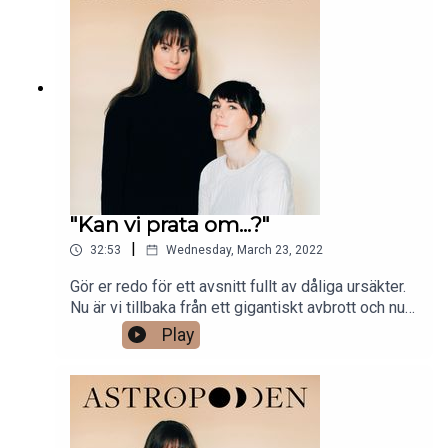
"Kan vi prata om...?"
|
32:53
Wednesday, March 23, 2022
Gör er redo för ett avsnitt fullt av dåliga ursäkter.
Nu är vi tillbaka från ett gigantiskt avbrott och nu
sitter vi ner, en söndagmorgon med varsin kaffe
Play
och snackar lite om vad som hänt sen sist och
varför vi varit frånvarande.