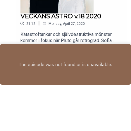
VECKANS ASTRO v.18 2020
|
21:12
Monday, April 27, 2020
Katastroftankar och självdestruktiva mönster
kommer i fokus när Pluto går retrograd. Sofia
karantänar i Uppsala och Hannah i Stockholm,
Play
därav kritisk men ändå helt OK ljudkvalitet.
Copyright
Sofia & Hannah
Hosted with ❤️ by
Acast