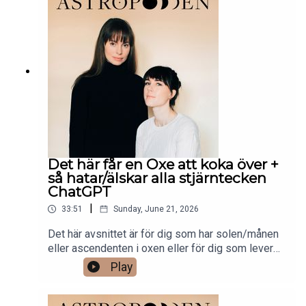
Det här får en Oxe att koka över +
så hatar/älskar alla stjärntecken
ChatGPT
|
33:51
Sunday, June 21, 2026
Det här avsnittet är för dig som har solen/månen
eller ascendenten i oxen eller för dig som lever
med en oxe eller ja, alla ni som kommer i kontakt
Play
med oxar. Vi går dessutom igenom en snabb lista
över vilka stjärntecken som hatar och älskar AI-
stöd.