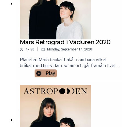
Mars Retrograd i Väduren 2020
|
47:30
Monday, September 14, 2020
Planeten Mars backar bakåt i sin bana vilket
bråkar med hur vi tar oss an och går framåt i livet.
tvivla på våra impulser Frustration och irritation
Play
kan loopa runt inom oss och vi kan börja. Hur kan
det här påverka dig och ditt stjärntecken? Lyssna
här.