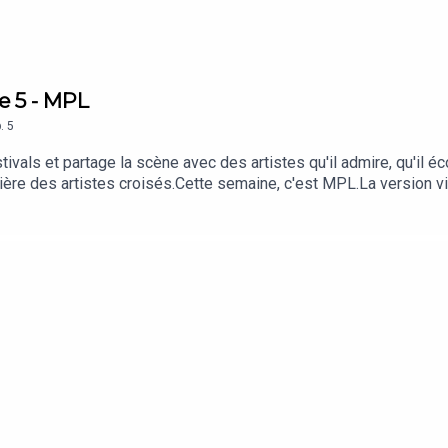
e 5 - MPL
.
5
als et partage la scène avec des artistes qu'il admire, qu'il éco
ière des artistes croisés.Cette semaine, c'est MPL.La version v
 | Facebook | TikTok