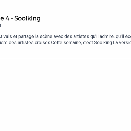
e 4 - Soolking
4
als et partage la scène avec des artistes qu'il admire, qu'il éco
ère des artistes croisés.Cette semaine, c'est Soolking.La versi
 | Facebook | TikTok