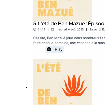
5. L'été de Ben Mazué : Épisod
|
|
04:19
mercredi 6 août 2025
Saison
2
,
Ep
Cet été, Ben Mazué joue dans nombreux festiv
faire chaque semaine, une chanson à la man
réseaux sociaux de Ben Mazué.☀️ Instagram
Play