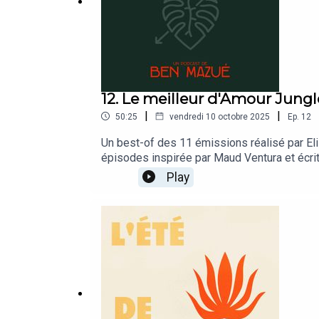
12. Le meilleur d'Amour Jungl
|
|
50:25
vendredi 10 octobre 2025
Ep.
12
Un best-of des 11 émissions réalisé par El
épisodes inspirée par Maud Ventura et écr
Mazué sur Instagram
Play