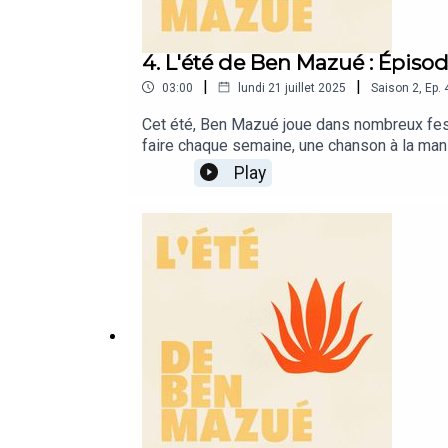
4. L'été de Ben Mazué : Épisod
|
|
03:00
lundi 21 juillet 2025
Saison
2
,
Ep.
Cet été, Ben Mazué joue dans nombreux festiv
faire chaque semaine, une chanson à la mani
réseaux sociaux de Ben Mazué.☀️ Instagram
Play