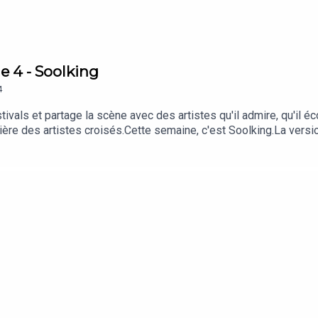
e 4 - Soolking
4
als et partage la scène avec des artistes qu'il admire, qu'il éco
ère des artistes croisés.Cette semaine, c'est Soolking.La versi
 | Facebook | TikTok