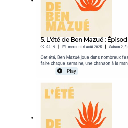
5. L'été de Ben Mazué : Épisod
|
|
04:19
mercredi 6 août 2025
Saison
2
,
Ep
Cet été, Ben Mazué joue dans nombreux festiv
faire chaque semaine, une chanson à la man
réseaux sociaux de Ben Mazué.☀️ Instagram
Play