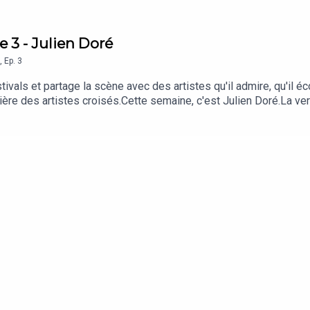
e 3 - Julien Doré
,
Ep.
3
als et partage la scène avec des artistes qu'il admire, qu'il éco
ère des artistes croisés.Cette semaine, c'est Julien Doré.La ve
 | Facebook | TikTok