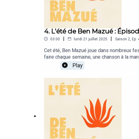
4. L'été de Ben Mazué : Épisod
|
|
03:00
lundi 21 juillet 2025
Saison
2
,
Ep.
Cet été, Ben Mazué joue dans nombreux festiv
faire chaque semaine, une chanson à la mani
réseaux sociaux de Ben Mazué.☀️ Instagram
Play