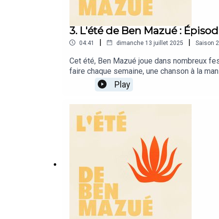
3. L'été de Ben Mazué : Épisod
|
|
04:41
dimanche 13 juillet 2025
Saison
2
Cet été, Ben Mazué joue dans nombreux festiv
faire chaque semaine, une chanson à la mani
réseaux sociaux de Ben Mazué.☀️ Instagram
Play