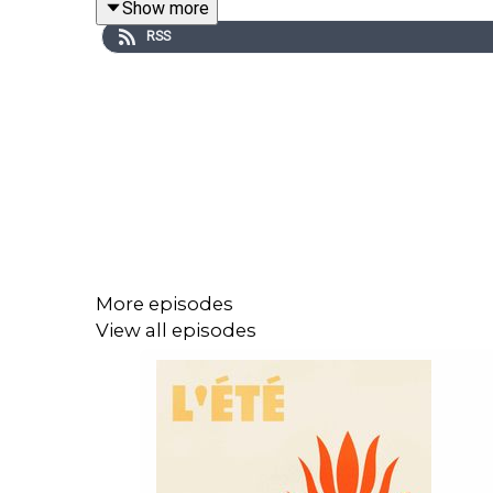
Show more
📨 Retrouvez Amour Jungle sur
Instagram
& sur
T
RSS
📨 Retrouvez Ben Mazué sur
Instagram
More episodes
View all episodes