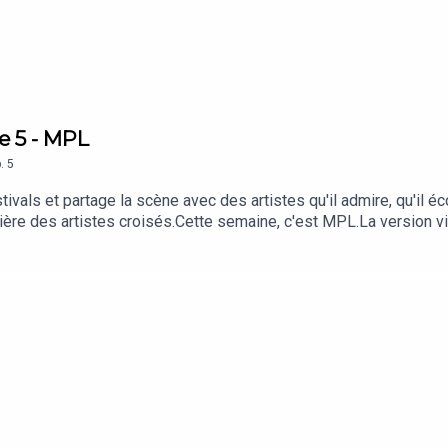
e 5 - MPL
.
5
als et partage la scène avec des artistes qu'il admire, qu'il éco
ière des artistes croisés.Cette semaine, c'est MPL.La version v
 | Facebook | TikTok