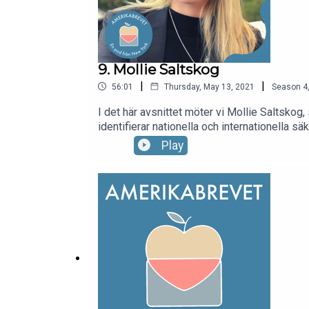
9. Mollie Saltskog
|
|
56:01
Thursday, May 13, 2021
Season
4
I det här avsnittet möter vi Mollie Saltsko
identifierar nationella och internationella sä
Schwartzman Scholars i Peking. Mollie är äve
Play
en hel del tips till den som är sugen på a
bok och filmtips: The Report (2019)The Loom
Soufan Anatomy of Terror, from the death of
American History and Culture World War II