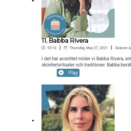
11. Babba Rivera
|
|
53:10
Thursday, May 27, 2021
Season
4
I det här avsnittet möter vi Babba Rivera, 
skönhetsritualer och traditioner. Babba berä
senaste året påverkat henne både professio
Play
fråga eller feedback? Mejla oss på ameri
InstagramChillhouse Colonie