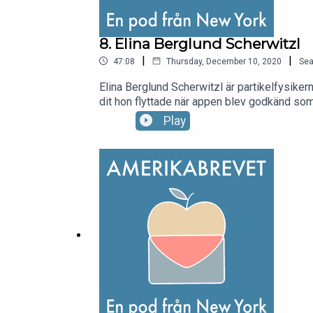
8. Elina Berglund Scherwitzl
|
|
47:08
Thursday, December 10, 2020
Se
Elina Berglund Scherwitzl är partikelfysike
dit hon flyttade när appen blev godkänd som 
hon gett 1.5 miljoner kvinnor runt om i världen 
Play