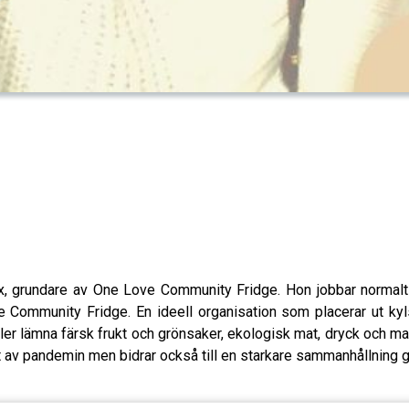
max, grundare av One Love Community Fridge. Hon jobbar norm
ommunity Fridge. En ideell organisation som placerar ut kylsk
 lämna färsk frukt och grönsaker, ekologisk mat, dryck och matl
årt av pandemin men bidrar också till en starkare sammanhållning 