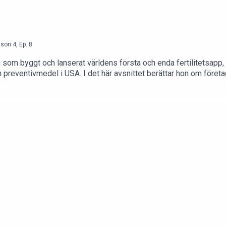
ason
4
,
Ep.
8
rn som byggt och lanserat världens första och enda fertilitetsapp
preventivmedel i USA. I det här avsnittet berättar hon om företag
ett alternativ till p-piller.