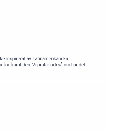
rke inspirerat av Latinamerikanska
inför framtiden. Vi pratar också om hur det
n driver både på jobbet och hemma. Har du en
 på InstagramBabba på