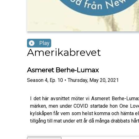
Play
Amerikabrevet
Asmeret Berhe-Lumax
Season
4
,
Ep.
10
•
Thursday, May 20, 2021
I det här avsnittet möter vi Asmeret Berhe-Lu
märken, men under COVID startade hon One Love C
kylskåpen får vem som helst komma och hämta eller
tillgång till mat under ett år då många drabbats h