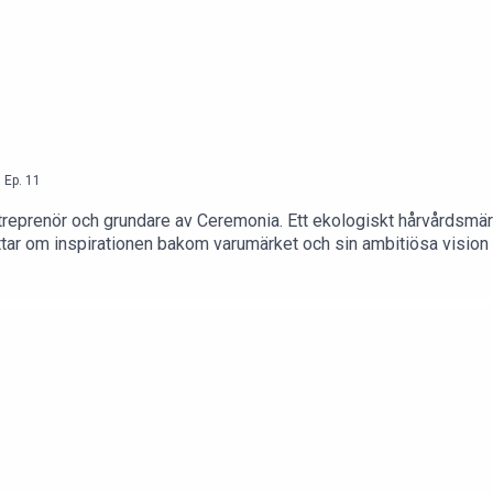
,
Ep.
11
entreprenör och grundare av Ceremonia. Ett ekologiskt hårvårdsmä
ttar om inspirationen bakom varumärket och sin ambitiösa vision 
nellt och privat och om de stora och långsiktiga projekt som ho
kabrevet.podcast@gmail.com. Babbas tips: Ceremonia Ceremonia