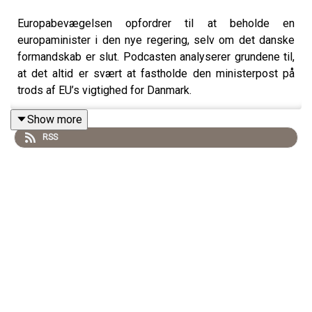
Europabevægelsen opfordrer til at beholde en
europaminister i den nye regering, selv om det danske
formandskab er slut. Podcasten analyserer grundene til,
at det altid er svært at fastholde den ministerpost på
trods af EU’s vigtighed for Danmark.
Show more
RSS
Vært og tilrettelægger:
Thomas Lauritzen, Altingets
Europa-analytiker
Medvært:
Rikke Albrechtsen, Altingets EU-redaktør
Gæst:
Jens-Kristian Lütken (V), landsformand for
Europabevægelsen og sundhedsborgmester i
Københavns Kommune
Producer:
Camille Marie Guerry, podcastassistent
Tegn abonnement på Altinget Privat, og få tre måneders