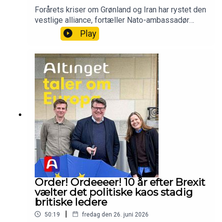
Forårets kriser om Grønland og Iran har rystet den
vestlige alliance, fortæller Nato-ambassadør
Kasper Høeg i ugens podcast. Næste uges
Play
topmøde i Ankara handler om at klinke skårene og
demonstrere, at Europa investerer mange
milliarder i både oprustning og støtte til
Ukraine.Vært og tilrettelægger: Thomas Lauritzen,
Altingets Europa-analytikerGæst: Kasper Høeg-
Jensen, Danmarks Nato-ambassadørProducer:
Camille Marie Guerry, podcastassistent
Order! Ordeeeer! 10 år efter Brexit
vælter det politiske kaos stadig
britiske ledere
|
50:19
fredag den 26. juni 2026