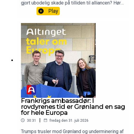
gjort ubodelig skade på tilliden til alliancen? Hør
vores diskussion med Nato-topfunktionær Jean
Play
Ellermann-Kingombe og historiker Bo Lidegaard
optaget foran et publikum under Folkemødet.Vært
og tilrettelægger: Thomas Lauritzen, Altingets
Europa-analytikerMedvært: Rikke Albrechtsen,
EU-redaktørGæster: Bo Lidegaard, historiker og
tidl. chefredaktør på Politiken, og Jean Ellermann-
Kingombe, assisterende generalsekretær i
NatoProducer: Camille Marie Guerry,
podcastassistent
Frankrigs ambassadør: I
rovdyrenes tid er Grønland en sag
for hele Europa
|
30:31
fredag den 31. juli 2026
Trumps trusler mod Grønland og underminering af