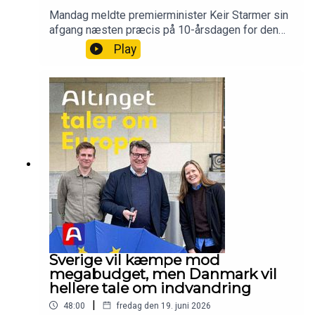
Mandag meldte premierminister Keir Starmer sin
afgang næsten præcis på 10-årsdagen for den
britiske folkeafstemning om EU. Hvorfor er
Play
turbulensen efter Brexit stadig så voldsom, og
hvad betyder det for os andre? Podcasten ser
både tilbage og fremad.Vært og tilrettelægger:
Thomas Lauritzen, Altingets Europa-
analytikerMedvært: Rikke Albrechtsen, Altingets
EU-redaktørProducer: Camille Marie Guerry,
podcastassistent
Sverige vil kæmpe mod
megabudget, men Danmark vil
hellere tale om indvandring
|
48:00
fredag den 19. juni 2026