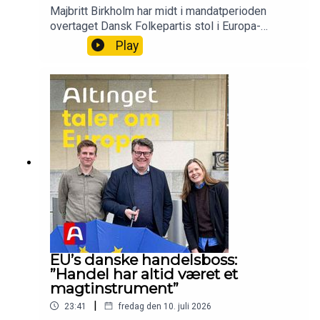
Majbritt Birkholm har midt i mandatperioden
overtaget Dansk Folkepartis stol i Europa-
Parlamentet. Hun vil blandt andet bruge pladsen
Play
til at slå hårdt ned på grænseoverskridende
kriminalitet, fortæller hun i en liveudgave af
Altingets EU-podcast.Vært: Peter Ingemann
Nielsen, EU-korrespondent, AltingetGæst: Majbritt
Birkholm, medlem af Europa-Parlamentet, Dansk
FolkepartiProducer: Camille Marie Guerry,
podcastassistent
EU’s danske handelsboss:
”Handel har altid været et
magtinstrument”
|
23:41
fredag den 10. juli 2026