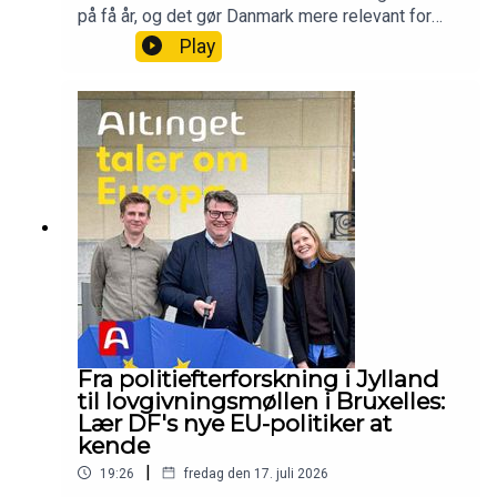
på få år, og det gør Danmark mere relevant for
vores store nabo mod syd. Det siger den tyske
Play
ambassadør, Anke Meyer, i dette live podcast
interview optaget under Folkemødet.Vært og
tilrettelægger: Thomas Lauritzen, Altingets
Europa-analytikerGæst: Anke Meyer, Tysklands
ambassadør i DanmarkProducer: Camille Marie
Guerry, podcastassistent
Fra politiefterforskning i Jylland
til lovgivningsmøllen i Bruxelles:
Lær DF's nye EU-politiker at
kende
|
19:26
fredag den 17. juli 2026