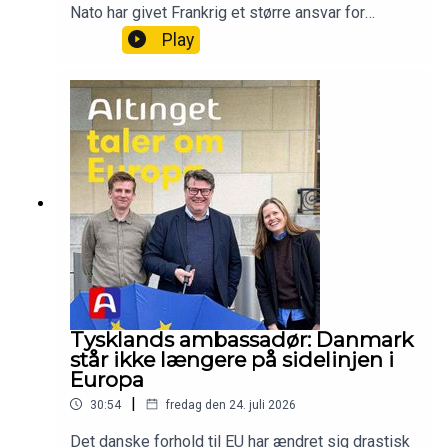
Nato har givet Frankrig et større ansvar for
Europas sikkerhed og en tættere alliance med
Play
Danmark. Det siger den franske ambassadør,
Christophe Parisot, i denne live podcast optaget
under Folkemødet.Vært og tilrettelægger:
Thomas Lauritzen, Altingets Europa-
analytikerGæst: Christophe Parisot, Frankrigs
ambassadør I DanmarkProducer: Camille Marie
Guerry, podcastassistent
Tysklands ambassadør: Danmark
står ikke længere på sidelinjen i
Europa
|
30:54
fredag den 24. juli 2026
Det danske forhold til EU har ændret sig drastisk