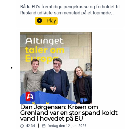
Både EU’s fremtidige pengekasse og forholdet til
Rusland udløste sammenstød på et topmøde,
hvor Mette Frederiksen egentlig hellere ville
Play
sætte sin egen dagsorden om migrantcentre
uden for Europa.Vært og tilrettelægger: Thomas
Lauritzen, Altingets Europa-analytikerMedvært:
Rikke Albrechtsen, Altingets EU-
redaktørProducer: Camille Marie Guerry,
podcastassistent
Dan Jørgensen: Krisen om
Grønland var en stor spand koldt
vand i hovedet på EU
|
42:34
fredag den 12. juni 2026