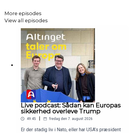
gratis medlemskab af Kyiv Independent med i købet:
altinget.dk/ukraine
More episodes
View all episodes
Live podcast: Sådan kan Europas
sikkerhed overleve Trump
|
49:45
fredag den 7. august 2026
Er der stadig liv i Nato, eller har USA’s præsident