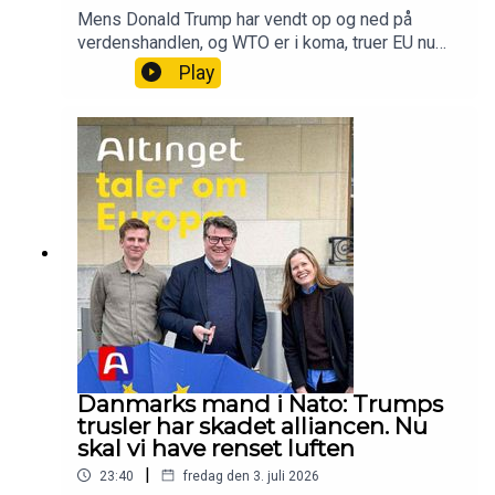
Mens Donald Trump har vendt op og ned på
verdenshandlen, og WTO er i koma, truer EU nu
selv med at smække toldmure op for Kina. Hvad
Play
foregår der? Ditte Juul Jørgensen er EU-
Kommissionens spritnye generaldirektør for
handel, og hun svarer på spørgsmålene i denne
live-udgave af Altinget taler om Europa optaget
på årets folkemøde.Vært og tilrettelægger: Rikke
Albrechtsen, Altingets EU-redaktørGæst: Ditte
Juul Jørgensen: generaldirektør for handel i EU-
KommissionenProducer: Camille Marie Guerry:
podcastassistent
Danmarks mand i Nato: Trumps
trusler har skadet alliancen. Nu
skal vi have renset luften
|
23:40
fredag den 3. juli 2026