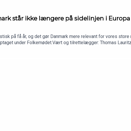
k står ikke længere på sidelinjen i Europa
astisk på få år, og det gør Danmark mere relevant for vores sto
 optaget under Folkemødet.Vært og tilrettelægger: Thomas Laurit
amille Marie Guerry, podcastassistent