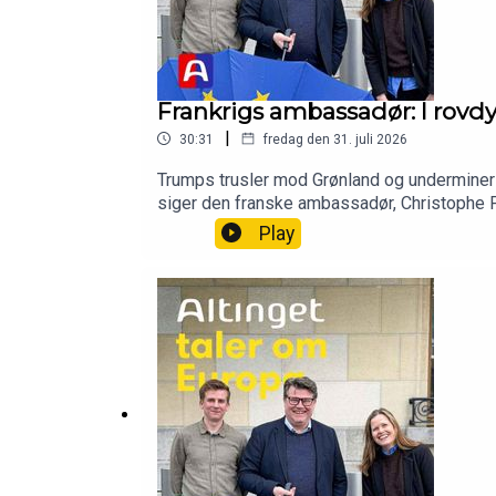
Frankrigs ambassadør: I rovdy
|
30:31
fredag den 31. juli 2026
Trumps trusler mod Grønland og underminerin
siger den franske ambassadør, Christophe P
Europa-analytikerGæst: Christophe Parisot,
Play