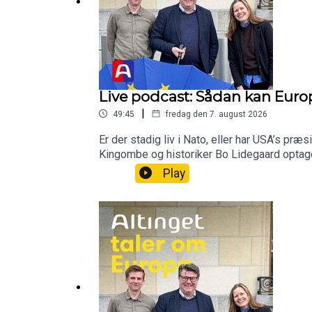
Live podcast: Sådan kan Euro
|
49:45
fredag den 7. august 2026
Er der stadig liv i Nato, eller har USA’s pr
Kingombe og historiker Bo Lidegaard optage
analytikerMedvært: Rikke Albrechtsen, EU-re
Play
assisterende generalsekretær i NatoProduce