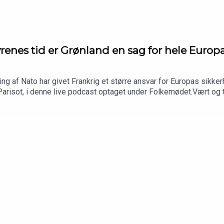
renes tid er Grønland en sag for hele Europ
g af Nato har givet Frankrig et større ansvar for Europas sikke
arisot, i denne live podcast optaget under Folkemødet.Vært og t
 Frankrigs ambassadør I DanmarkProducer: Camille Marie Guerry