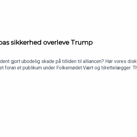
pas sikkerhed overleve Trump
æsident gjort ubodelig skade på tilliden til alliancen? Hør vores
t foran et publikum under Folkemødet.Vært og tilrettelægger: T
daktørGæster: Bo Lidegaard, historiker og tidl. chefredaktør på
r: Camille Marie Guerry, podcastassistent