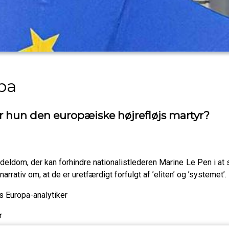
pa
ver hun den europæiske højrefløjs martyr?
ndeldom, der kan forhindre nationalistlederen Marine Le Pen i a
rrativ om, at de er uretfærdigt forfulgt af ’eliten’ og ’systemet’.
s Europa-analytiker
r