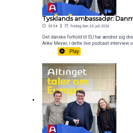
Tysklands ambassadør: Danmar
|
30:54
fredag den 24. juli 2026
Det danske forhold til EU har ændret sig dr
Anke Meyer, i dette live podcast interview
Tysklands ambassadør i DanmarkProducer: C
Play