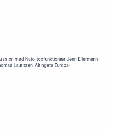
 diskussion med Nato-topfunktionær Jean Ellermann-
homas Lauritzen, Altingets Europa-
 Politiken, og Jean Ellermann-Kingombe,