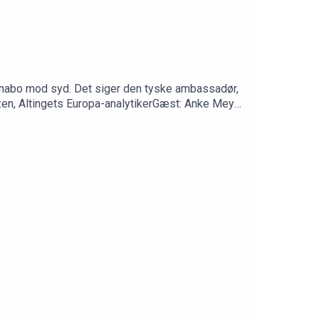
re nabo mod syd. Det siger den tyske ambassadør,
zen, Altingets Europa-analytikerGæst: Anke Meyer,