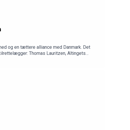
a
rhed og en tættere alliance med Danmark. Det
ilrettelægger: Thomas Lauritzen, Altingets
, podcastassistent