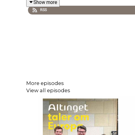
Show more
Gæst:
Alberte Bové Rud, ekspert i europæisk dem
RSS
Producer:
Mathilde Brieghel, podcastassistent
Tegn abonnement på Altinget Privat, og få tre må
More episodes
View all episodes