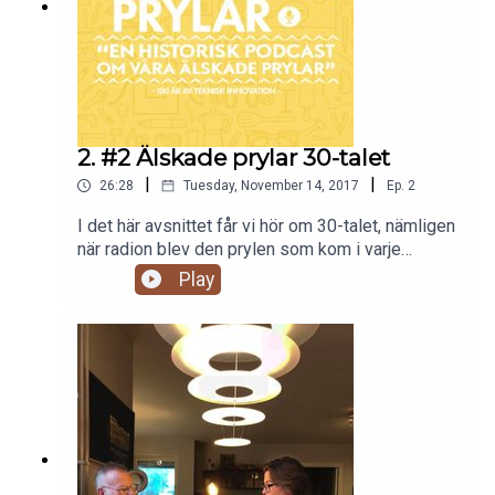
2. #2 Älskade prylar 30-talet
|
|
26:28
Tuesday, November 14, 2017
Ep.
2
I det här avsnittet får vi hör om 30-talet, nämligen
när radion blev den prylen som kom i varje
människa hem och tog hela världen med storm. Vi
Play
får höra professorn och läkaren Thöres Theorell
som har tittat på hur ljud, och kanske särskilt ljud
som berör, påverkar oss och radioveteranen Ylva
Mårtens som har skrivit en bok om radion som
sällskap.