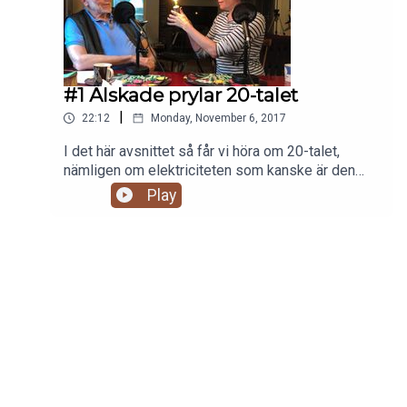
#1 Älskade prylar 20-talet
|
22:12
Monday, November 6, 2017
I det här avsnittet så får vi höra om 20-talet,
nämligen om elektriciteten som kanske är den
pryl som bäst kom att symbolisera decenniet. Vi
Play
får höra Sigbritt Persson berätta om när elen kom
till byn och etnologen Marie Steinrud från
Stockholms universitet.