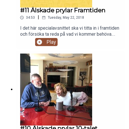
#11 Älskade prylar Framtiden
|
34:53
Tuesday, May 22, 2018
I det här specialavsnittet ska vi titta in i framtiden
och försöka ta reda på vad vi kommer behöva.
Programledaren Malin Åkersten träffar forskaren
Play
Karim Jebari från Institutet för framtidsstudier
som specialiserat sig på framtidens teknologi
och hur den kan komma att påverka samhället. Vi
får också höra Anders Landén - redaktör för
boken Älskade prylar som har fördjupat sig i
företagaren och visionären Clas Ohlson.
#10 Älskade prylar 10-talet