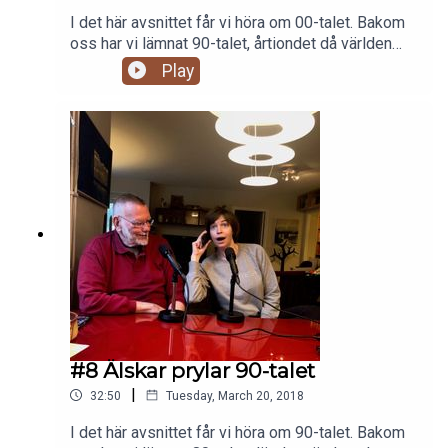
I det här avsnittet får vi höra om 00-talet. Bakom
oss har vi lämnat 90-talet, årtiondet då världen
digitaliserades. Det här decenniet kommer att
Play
inledas med terror och sluta med en finanskris. I
Sverige spricker IT-bubblan och några år senare
drabbas Sverige av nationell sorg när en flodvåg
drar in över Sydostasien och kräver över 220 000
människoliv, däribland 543 svenskar. GPS:en
kommer att bli den pryl som bäst symboliserar
det här decenniet som präglas av övervakning i
spåren av kriget mot terrorn.I reportaget om
övervakningssamhället, träffar vi Ola Svenonius,
statsvetare och forskare inom övervakning och
Lars-Erik Balogi, företagaren som har blivit
avlyssnad av FRA.
#8 Älskar prylar 90-talet
|
32:50
Tuesday, March 20, 2018
I det här avsnittet får vi höra om 90-talet. Bakom