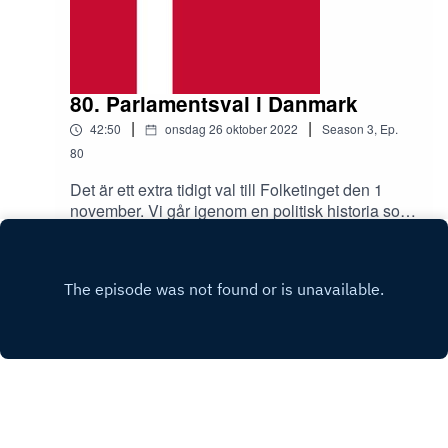
80. Parlamentsval i Danmark
|
|
42:50
onsdag 26 oktober 2022
Season
3
,
Ep.
80
Det är ett extra tidigt val till Folketinget den 1
november. Vi går igenom en politisk historia som
påminner om Sveriges men alltid ligger ett steg
Play
före och ett partilandskap fyllt av splittringar och
nya initiativ. Dessutom valrörelsens stora
snackisar: minkar, migration och
mittensamarbete.
Copyright
Anders Lindell och Björn Benzler