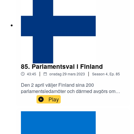
den evige tvåan Efraím Alegre.Dessutom:
Märkliga krig! Kina/Taiwan-frågan!
Fotbollsstjärna med politikerambitioner!
85. Parlamentsval i Finland
|
|
43:45
onsdag 29 mars 2023
Season
4
,
Ep.
85
Den 2 april väljer Finland sina 200
parlamentsledamöter och därmed avgörs om
socialdemokraten Sanna Marin fortsätter som
Play
statsminister eller om Petteri Orpo från
Samlingspartiet lyckas ta över makten. Som
vanligt med de nordiska länderna gör Alla
världens val en djupdykning i den finska politiska
historien och kontrasterar sedan partilandskapet