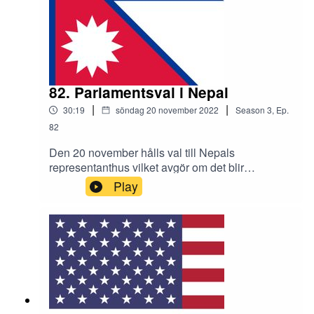
82. Parlamentsval i Nepal
|
|
30:19
söndag 20 november 2022
Season
3
,
Ep.
82
Den 20 november hålls val till Nepals
representanthus vilket avgör om det blir
Kommunistpartiet, Maoistpartiet eller
Play
Kongresspartiet som styr nästa regering. En ung
befolkning blir allt mer frustrerad på åldrade
korrupta ledare samtidigt som man brottas med
ekonomiskt osäkerhet och mitt i allt ska försöka
reda ut skillnaderna mellan landets alla
vänsterpartier.