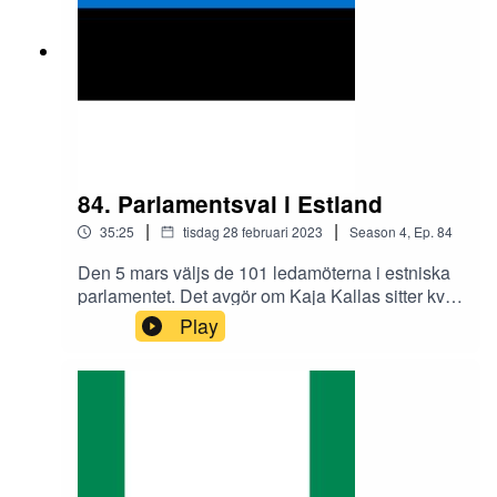
med det snarlika svenska.
84. Parlamentsval i Estland
|
|
35:25
tisdag 28 februari 2023
Season
4
,
Ep.
84
Den 5 mars väljs de 101 ledamöterna i estniska
parlamentet. Det avgör om Kaja Kallas sitter kvar
som premiärminister och hur stor den liberala
Play
majoriteten blir i landets parlament. Vi går
igenom landets korta historia och moderna
valsystem samt reder ut skillnaden mellan de två
konkurerande liberala partierna Reformpartiet
och Centerpartiet och vem som kan tänkas
regera med vem när valet är över.