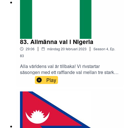
83. Allmänna val i Nigeria
|
|
29:06
måndag 20 februari 2023
Season
4
,
Ep.
83
Alla världens val är tillbaka! Vi rivstartar
säsongen med ett rafflande val mellan tre starka
kandidater i Afrikas folkrikaste land. Efter 24 år
Play
av tvåpartisystem utmanas den politiska eliten av
en ny spelare som lyckas kanalisera ungas
missnöje och leder i mätningarna. Om det
innebär att Peter Obi blir president den 25
februari (och vad han i så fall tänker göra) är mer
oklart. Men vi berättar i vanlig ordning om vägen
dit.