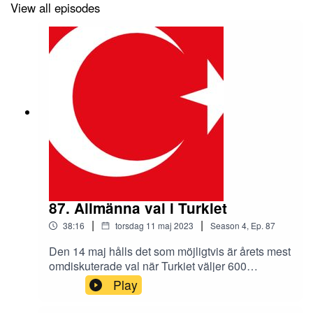
View all episodes
87. Allmänna val i Turkiet
|
|
38:16
torsdag 11 maj 2023
Season
4
,
Ep.
87
Den 14 maj hålls det som möjligtvis är årets mest
omdiskuterade val när Turkiet väljer 600
parlamentariker och en president som har nästan
Play
all makt. Vi gör en längre historisk tillbakablick,
går igenom de senaste årens nedmontering av