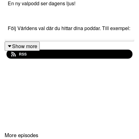
En ny valpodd ser dagens ljus!
Följ Världens val där du hittar dina poddar. Till exempel:
Show more
https://shows.acast.com/varldens-val
RSS
https://open.spotify.com/show/5dh5cbpGvHsl2MEDWwyiA
si=dec586e6ced44ad5
More episodes