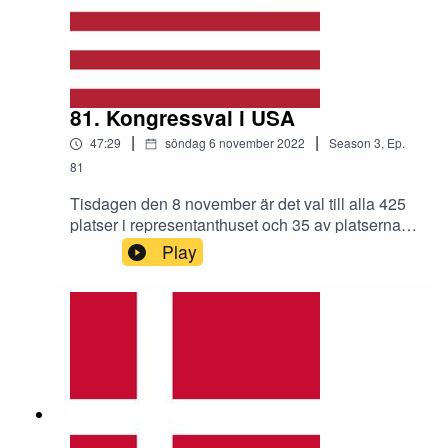
81. Kongressval i USA
|
|
47:29
söndag 6 november 2022
Season
3
,
Ep.
81
Tisdagen den 8 november är det val till alla 425
platser i representanthuset och 35 av platserna i
senaten i mellanårsvalet i USA Vi försöker
Play
begripa trenderna i Republikanerna och
Demokraterna genom att titta särskilt på två val:
senatorsvalen i Georgia där Herschel Walker (R)
kandiderar mot Raphael Warnock (D) och i
Pennsylvania där John Fetterman (D) ställs mot
Dr Mehmet Oz (R).