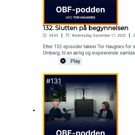
132. Slutten på begynnelsen
|
|
34:03
Wednesday, December 17, 2025
Etter 132 episoder takker Tor Haugnes for
Omberg, til en ærlig og inspirerende samtal
team og tempo.Og om hva det egentlig betyr 
Play