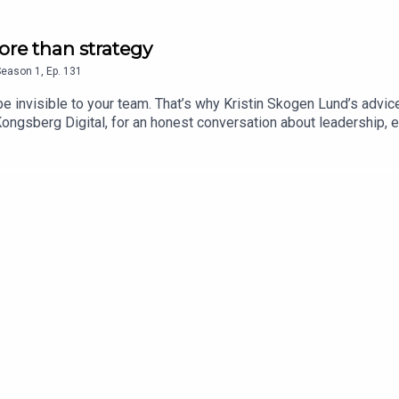
ore than strategy
Season
1
,
Ep.
131
 invisible to your team. That’s why Kristin Skogen Lund’s advice 
ngsberg Digital, for an honest conversation about leadership, e
5-80Why execution matters more than strategyThe underestimate
 and get reminded of the leadership lessons that actually work.