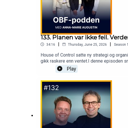
133. Planen var ikke feil. Verd
|
|
34:16
Thursday, June 25, 2026
Season
House of Control satte ny strategi og organi
gikk raskere enn ventet.I denne episoden s
og arbeidsrettsjurist, om hva AI-first egentl
Play