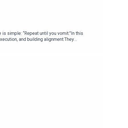
is simple: “Repeat until you vomit.”In this
xecution, and building alignment.They
d role of boardsAnd what leaders often forget