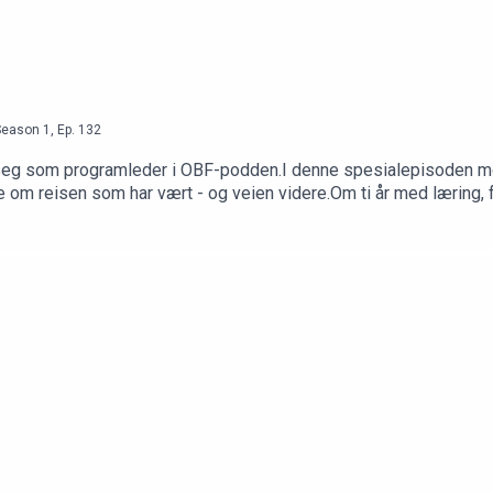
Season
1
,
Ep.
132
 seg som programleder i OBF-podden.I denne spesialepisoden m
e om reisen som har vært - og veien videre.Om ti år med læring, 
å være klar for fremtiden.En verdig avslutning, og starten på noe