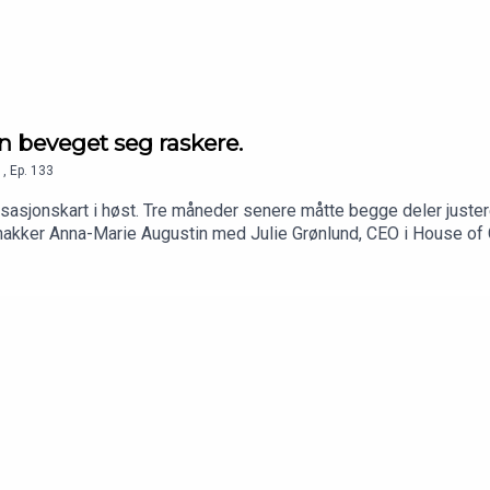
en beveget seg raskere.
1
,
Ep.
133
sasjonskart i høst. Tre måneder senere måtte begge deler justeres
nakker Anna-Marie Augustin med Julie Grønlund, CEO i House of C
ig innebærer når du mener det, for ledelse, kultur og arbeidsliv.