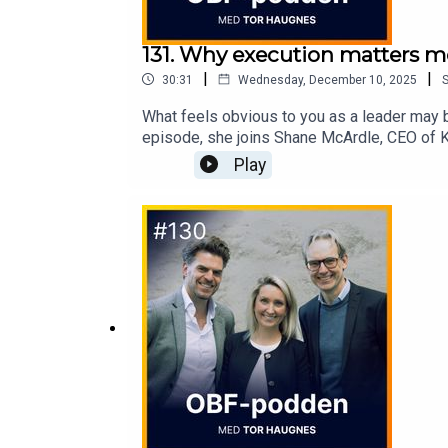
131. Why execution matters m
|
|
30:31
Wednesday, December 10, 2025
What feels obvious to you as a leader may be
episode, she joins Shane McArdle, CEO of Ko
discuss:Her personal success formula: 5-1
Play
when leading high-performing teamsListen in