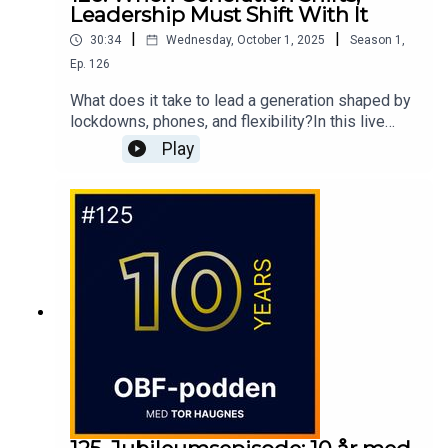
Leadership Must Shift With It
|
|
30:34
Wednesday, October 1, 2025
Season
1
,
Ep.
126
What does it take to lead a generation shaped by
lockdowns, phones, and flexibility?In this live
episode from Oslo Business Forum 2025, Dr.
Play
Eliza Filby and Dennis Højland Nyegaard (CEO,
Bauer Media Outdoor Norge) explore what the
workplace of tomorrow must look like - and how
leaders need to rethink flexibility, culture, and the
role of feedback.“AI will generate the feedback –
what we need is advice and conversation.”Dr.
Eliza Filby