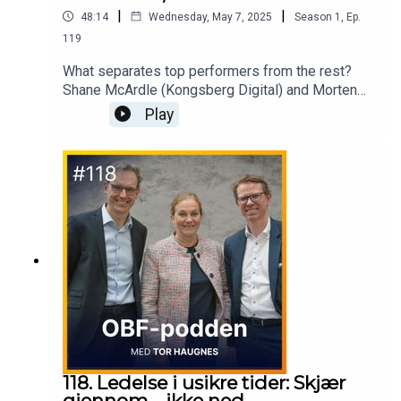
|
|
48:14
Wednesday, May 7, 2025
Season
1
,
Ep.
119
What separates top performers from the rest?
Shane McArdle (Kongsberg Digital) and Morten
Hansen (management professor and bestselling
Play
author) discuss how to lead with focus, turn
strategy into action – and do the right things, the
right way.
118. Ledelse i usikre tider: Skjær
gjennom – ikke ned