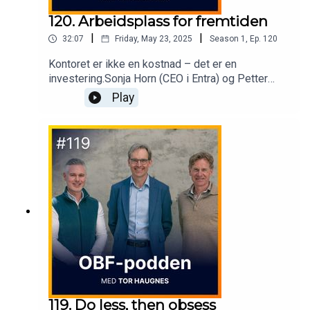
120. Arbeidsplass for fremtiden
|
|
32:07
Friday, May 23, 2025
Season
1
,
Ep.
120
Kontoret er ikke en kostnad – det er en
investering.Sonja Horn (CEO i Entra) og Petter
Vold (viseadministrerende direktør i PwC)
Play
diskuterer funn fra Entras ferske rapport om
fremtidens arbeidsplass. Hvordan bruker vi
kontoret strategisk – for ledelse, kultur og
organisasjonsutvikling?
119. Do less, then obsess