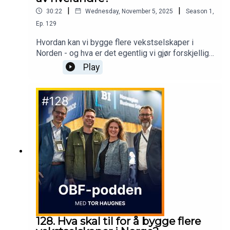
|
|
30:22
Wednesday, November 5, 2025
Season
1
,
Ep.
129
Hvordan kan vi bygge flere vekstselskaper i
Norden - og hva er det egentlig vi gjør forskjellig i
Norge og Sverige?Samtalen handler om hvordan
Play
vi kan skape mer fart, flere posisjoner og større
ambisjoner i hele Norden.I denne episoden møter
du Jan Christian Fosseidbråten, CEO i Eidra - et
konsulentselskap som kombinerer strategi,
kreativitet og teknologi.Sammen med Tor
Haugnes diskuterer han hva som skiller Norge og
Sverige, hvordan vi bygger sterke merkevarer i
Norden, og hvorfor det haster å tenke
fremover.Spilt inn i Eidra House.
128. Hva skal til for å bygge flere