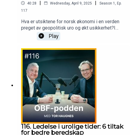
|
|
40:28
Wednesday, April 9, 2025
Season
1
,
Ep.
117
Hva er utsiktene for norsk økonomi i en verden
preget av geopolitisk uro og økt usikkerhet?I
denne episoden møter vi to av Norges mest
Play
profilerte næringslivsledere: Kjerstin Braathen,
konsernsjef i DNB og Cecilia Flatum, CEO i
Deloitte Norge, til en samtale om vekst, ledelse i
usikre tider og hvordan vi navigerer i et landskap
med økende kompleksitet.Produsert av av
Noblewolf AS.
116. Ledelse i urolige tider: 6 tiltak
for bedre beredskap