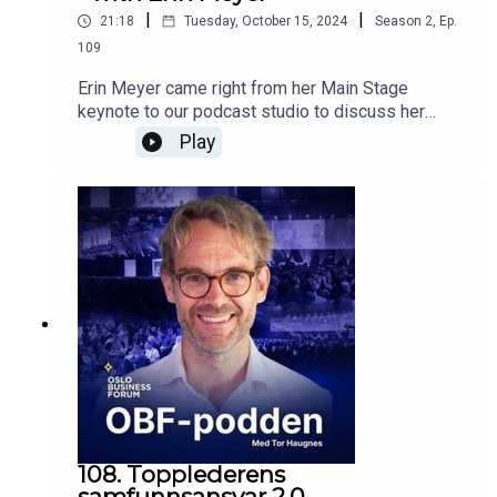
|
|
21:18
Tuesday, October 15, 2024
Season
2
,
Ep.
109
Erin Meyer came right from her Main Stage
keynote to our podcast studio to discuss her
research in further detail. In this episode you will
Play
hear details from her research not mentioned on-
stage, her personal experiences of standing one
foot on each of the American and European
continents, and what trust that is #1 in building a
multicultural team (and how much time you must
invest to achieve it).
108. Topplederens
samfunnsansvar 2.0