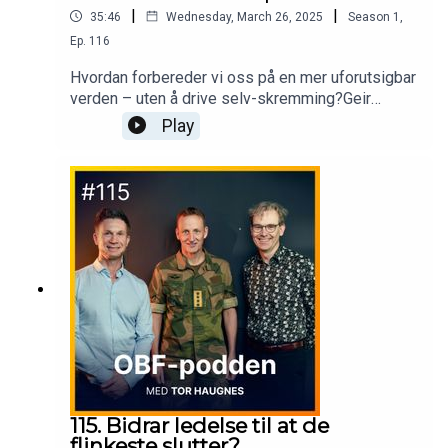
|
|
35:46
Wednesday, March 26, 2025
Season
1
,
Ep.
116
Hvordan forbereder vi oss på en mer uforutsigbar
verden – uten å drive selv-skremming?Geir
Hågen Karlsen deler 6 konkrete og nøkterne tiltak
Play
alle norske virksomheter bør ta nå.Produsert av
av Noblewolf AS.
115. Bidrar ledelse til at de
flinkeste slutter?