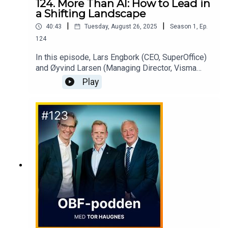
124. More Than AI: How to Lead in
a Shifting Landscape
|
|
40:43
Tuesday, August 26, 2025
Season
1
,
Ep.
124
In this episode, Lars Engbork (CEO, SuperOffice)
and Øyvind Larsen (Managing Director, Visma
Software Nordic) share their thoughts on how
Play
leaders can adapt, transform, and succeed in a
time of rapid technological change.AI is part of
the picture - but not the whole story.