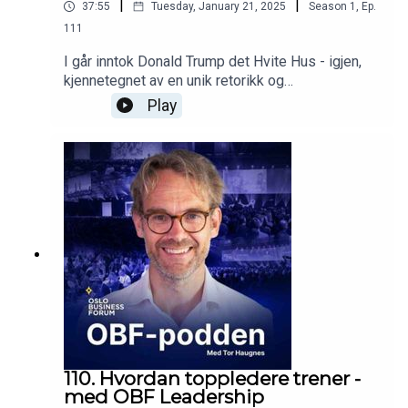
|
|
37:55
Tuesday, January 21, 2025
Season
1
,
Ep.
111
I går inntok Donald Trump det Hvite Hus - igjen,
kjennetegnet av en unik retorikk og
kommunikasjonsmetode man sjeldent har sett
Play
maken til. I denne episoden studerer vi Trump
sine retoriske virkemidler nærmere sammen med
Eirik Bergesen, og om det er noe vi kan lære av
Trump sine teknikker. Ut fra dette trekker Eirik
frem tre ledertips som vi kan ta fra
Trump: Hvordan kommunisere effektivtÅ bygge
merkevare som lederRisikovillighetHør mer om
dette i ukens episode!
110. Hvordan toppledere trener -
med OBF Leadership