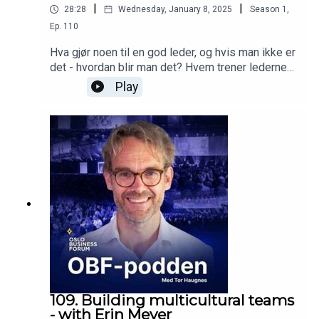
|
|
28:28
Wednesday, January 8, 2025
Season
1
,
Ep.
110
Hva gjør noen til en god leder, og hvis man ikke er
det - hvordan blir man det? Hvem trener lederne
der det blåser mest? Lanseringen av OBF
Play
Leadership prøver å fortelle «hva hvis det er
enkelt å lære ledelse og bli en god leder?».
Hanne Lindbæk og Jacob Schram (CCO og
Grunnleggende Styreformann i selskapet) grer
blant annet gjennom hvorfor det ikke er tilfeldig at
Jon Snow endte på jerntronen, hvorfor det er
teamet som kommer til å drive deg langt og ikke
egoet, samt hva toppledere må trene på.
109. Building multicultural teams
- with Erin Meyer