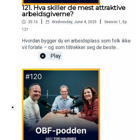
121. Hva skiller de mest attraktive
arbeidsgiverne?
|
|
35:16
Wednesday, June 4, 2025
Season
1
,
Ep.
121
Hvordan bygger du en arbeidsplass som folk ikke
vil forlate – og som tiltrekker seg de beste
hodene?I denne episoden møter du Beathe
Play
Knudstad Lopez (Dfind), Christian Børresen
(Randstad) og Nina Yttervik (Posten Bring) i en
ærlig og innsiktsfull samtale om kultur, ledelse og
hva arbeidstakere faktisk bryr seg om i 2025.