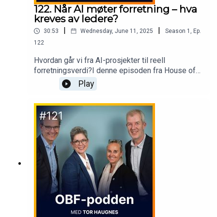
122. Når AI møter forretning – hva
kreves av ledere?
|
|
30:53
Wednesday, June 11, 2025
Season
1
,
Ep.
122
Hvordan går vi fra AI-prosjekter til reell
forretningsverdi?I denne episoden fra House of
Advania 2025 deler Kristine Dahl Steidel
Play
(Microsoft), Linda Malm (NVIDIA) og Siv H.
Martinsen (Advania) sine erfaringer og råd til
ledere som vil lykkes med AI – i hele
organisasjonen.