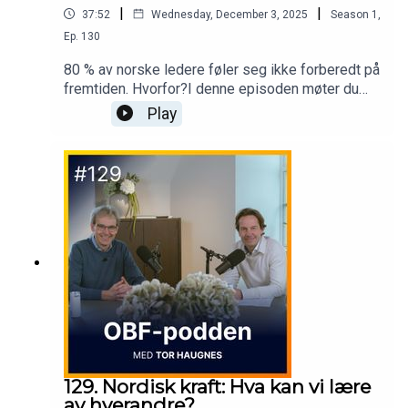
|
|
37:52
Wednesday, December 3, 2025
Season
1
,
Ep.
130
80 % av norske ledere føler seg ikke forberedt på
fremtiden. Hvorfor?I denne episoden møter du
Iselin Songe-Møller og Paal Holter fra Sopra
Play
Steria - som mener at fremtidens ledelse ikke
først og fremst handler om strategi, men om
mennesker.Hvordan lukker vi gapet mellom planer
og faktisk adferd? Hva betyr det å være «future
ready» i praksis?
129. Nordisk kraft: Hva kan vi lære
av hverandre?