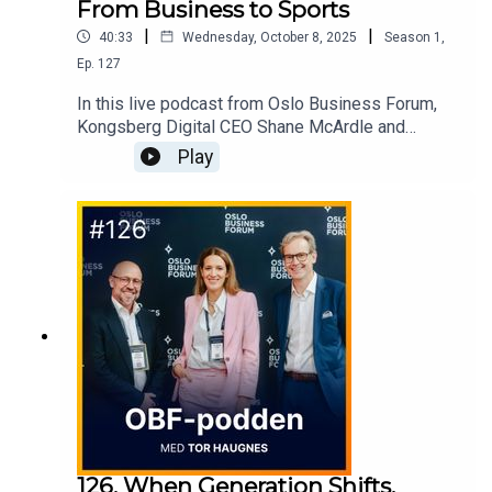
From Business to Sports
|
|
40:33
Wednesday, October 8, 2025
Season
1
,
Ep.
127
In this live podcast from Oslo Business Forum,
Kongsberg Digital CEO Shane McArdle and
Olympic champion Aksel Lund Svindal explore the
Play
parallels between business and elite sports.What
does it take to lead under pressure, build winning
teams, and stay aligned in high-stakes
environments?
126. When Generation Shifts,