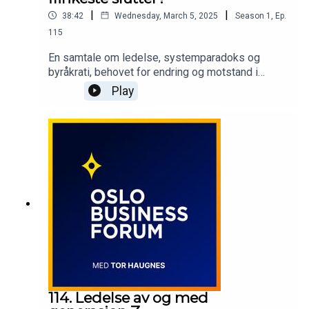
|
|
38:42
Wednesday, March 5, 2025
Season
1
,
Ep.
115
En samtale om ledelse, systemparadoks og
byråkrati, behovet for endring og motstand i
organisasjoner - som i oss selv, ledere som
Play
ansatte. Hvor vanskelig er det å endre store
komplekse systemer fra innsiden og hvem er
egentlig de flinke som Mundal har skrevet den
interessante og bejublede boken om?Av og med
forsvarssjef Eirik Kristoffersen og suksessfull
forfatter, André Mundal.Produsert av av
Noblewolf AS.
114. Ledelse av og med