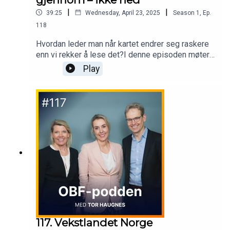
|
|
39:25
Wednesday, April 23, 2025
Season
1
,
Ep.
118
Hvordan leder man når kartet endrer seg raskere
enn vi rekker å lese det?I denne episoden møter
vi Alexandra Bech Gjørv (Sintef) og Leif Arne
Play
Jensen (PwC) til en samtale om strategisk
ledelse, tillit, teknologi og beslutninger i en tid
preget av geopolitisk uro og varige
samfunnsendringer.Produsert av av Noblewolf
AS.
117. Vekstlandet Norge