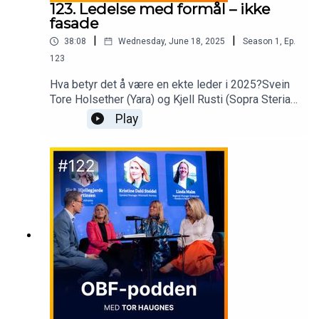
123. Ledelse med formål – ikke
fasade
|
|
38:08
Wednesday, June 18, 2025
Season
1
,
Ep.
123
Hva betyr det å være en ekte leder i 2025?Svein
Tore Holsether (Yara) og Kjell Rusti (Sopra Steria)
deler ærlig om ansvar, kultur, bærekraft og hvorfor
Play
ledelse starter med å være seg selv – og stå
støtt når det gjelder.