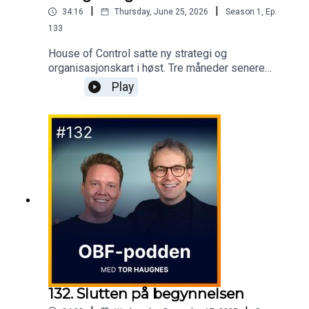
|
|
34:16
Thursday, June 25, 2026
Season
1
,
Ep.
133
House of Control satte ny strategi og
organisasjonskart i høst. Tre måneder senere
måtte begge deler justeres, ikke fordi planen var
Play
feil, men fordi utviklingen gikk raskere enn
ventet.I denne episoden snakker Anna-Marie
Augustin med Julie Grønlund, CEO i House of
Control, og Trine Welhaven, daglig leder i Human
og arbeidsrettsjurist, om hva AI-first egentlig
innebærer når du mener det, for ledelse, kultur og
arbeidsliv.
132. Slutten på begynnelsen