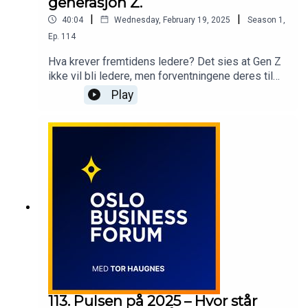
generasjon Z.
|
|
40:04
Wednesday, February 19, 2025
Season
1
,
Ep.
114
Hva krever fremtidens ledere? Det sies at Gen Z
ikke vil bli ledere, men forventningene deres til
ledelse er høyere enn noen gang. Malin Moe
Play
Neeraas og Øystein Bonvik deler innsikt om
hvordan vi kan lede – og lære av – en ny
generasjon.Kan TA’FATT-modellen være
løsningen?Hør mer i ukens episode!Produsert av
av Noblewolf AS.
113. Pulsen på 2025 – Hvor står