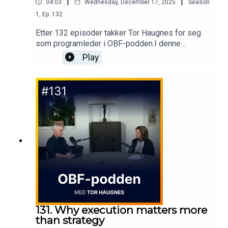
|
|
34:03
Wednesday, December 17, 2025
Season
1
,
Ep.
132
Etter 132 episoder takker Tor Haugnes for seg
som programleder i OBF-podden.I denne
spesialepisoden møter han Oslo Business
Play
Forums CEO, Christoffer Omberg, til en ærlig og
inspirerende samtale om reisen som har vært -
og veien videre.Om ti år med læring, fellesskap
og ledelse.Om viktigheten av kultur, team og
tempo.Og om hva det egentlig betyr å være klar
for fremtiden.En verdig avslutning, og starten på
noe nytt.
131. Why execution matters more
than strategy