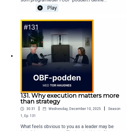
spesialepisoden møter han Oslo Business
Play
Forums CEO, Christoffer Omberg, til en ærlig og
inspirerende samtale om reisen som har vært -
og veien videre.Om ti år med læring, fellesskap
og ledelse.Om viktigheten av kultur, team og
tempo.Og om hva det egentlig betyr å være klar
for fremtiden.En verdig avslutning, og starten på
noe nytt.
131. Why execution matters more
than strategy
|
|
30:31
Wednesday, December 10, 2025
Season
1
,
Ep.
131
What feels obvious to you as a leader may be