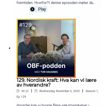
fremtiden. Hvorfor?I denne episoden møter du
Iselin Songe-Møller og Paal Holter fra Sopra
Play
Steria - som mener at fremtidens ledelse ikke
først og fremst handler om strategi, men om
mennesker.Hvordan lukker vi gapet mellom planer
og faktisk adferd? Hva betyr det å være «future
ready» i praksis?
129. Nordisk kraft: Hva kan vi lære
av hverandre?
|
|
30:22
Wednesday, November 5, 2025
Season
1
,
Ep.
129
Hvordan kan vi bygge flere vekstselskaper i