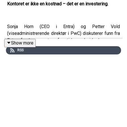
Kontoret er ikke en kostnad – det er en investering.
Sonja Horn (CEO i Entra) og Petter Vold
(viseadministrerende direktør i PwC) diskuterer funn fra
Entras ferske rapport om fremtidens arbeidsplass.
Show more
RSS
Hvordan bruker vi kontoret strategisk – for ledelse,
kultur og organisasjonsutvikling?