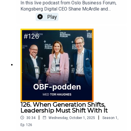
In this live podcast from Oslo Business Forum,
Kongsberg Digital CEO Shane McArdle and
Olympic champion Aksel Lund Svindal explore the
Play
parallels between business and elite sports.What
does it take to lead under pressure, build winning
teams, and stay aligned in high-stakes
environments?
126. When Generation Shifts,
Leadership Must Shift With It
|
|
30:34
Wednesday, October 1, 2025
Season
1
,
Ep.
126