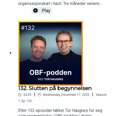
organisasjonskart i høst. Tre måneder senere
måtte begge deler justeres, ikke fordi planen var
Play
feil, men fordi utviklingen gikk raskere enn
ventet.I denne episoden snakker Anna-Marie
Augustin med Julie Grønlund, CEO i House of
Control, og Trine Welhaven, daglig leder i Human
og arbeidsrettsjurist, om hva AI-first egentlig
innebærer når du mener det, for ledelse, kultur og
arbeidsliv.
132. Slutten på begynnelsen
|
|
34:03
Wednesday, December 17, 2025
Season
1
,
Ep.
132
Etter 132 episoder takker Tor Haugnes for seg
som programleder i OBF-podden.I denne