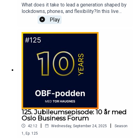
What does it take to lead a generation shaped by
lockdowns, phones, and flexibility?In this live
episode from Oslo Business Forum 2025, Dr.
Play
Eliza Filby and Dennis Højland Nyegaard (CEO,
Bauer Media Outdoor Norge) explore what the
workplace of tomorrow must look like - and how
leaders need to rethink flexibility, culture, and the
role of feedback.“AI will generate the feedback –
what we need is advice and conversation.”Dr.
Eliza Filby
125. Jubileumsepisode: 10 år med
Oslo Business Forum
|
|
42:12
Wednesday, September 24, 2025
Season
1
,
Ep.
125