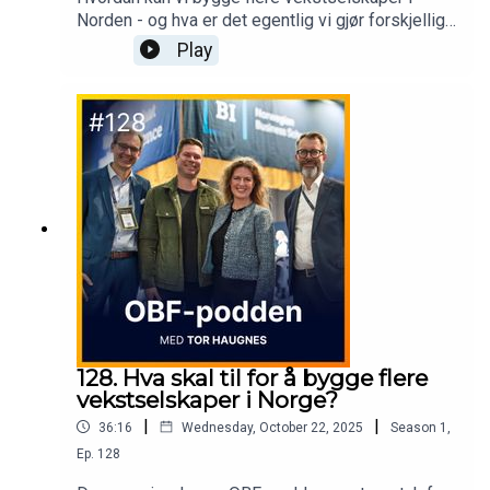
Norden - og hva er det egentlig vi gjør forskjellig i
Norge og Sverige?Samtalen handler om hvordan
Play
vi kan skape mer fart, flere posisjoner og større
ambisjoner i hele Norden.I denne episoden møter
du Jan Christian Fosseidbråten, CEO i Eidra - et
konsulentselskap som kombinerer strategi,
kreativitet og teknologi.Sammen med Tor
Haugnes diskuterer han hva som skiller Norge og
Sverige, hvordan vi bygger sterke merkevarer i
Norden, og hvorfor det haster å tenke
fremover.Spilt inn i Eidra House.
128. Hva skal til for å bygge flere
vekstselskaper i Norge?
|
|
36:16
Wednesday, October 22, 2025
Season
1
,
Ep.
128