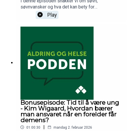
I denne episoden snakker vi om søvn,
demens, og snakker om hva denne typen
søvnvansker og hva det kan bety for
forskning egentlig kan – og ikke kan – fortelle
aldringsprosessen. Vi ser nærmere på
Play
oss.
sammenhengen mellom søvn og døgnrytmen i
cellene våre, og hvordan dette påvirker helse og
aldring. Til slutt løfter vi blikket og ser på
generasjonsforskjeller blant eldre, og hvordan
samfunnet, livsløp og vaner har endret
alderdommen over tid. Er 70 det nye 50?
Bonusepisode: Tid til å være ung
- Kim Wigaard, Hvordan bærer
man ansvaret når en forelder får
demens?
|
01:00:30
mandag 2. februar 2026