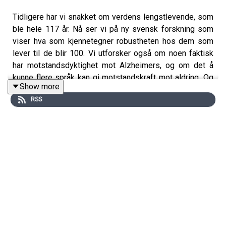
Tidligere har vi snakket om verdens lengstlevende, som
ble hele 117 år. Nå ser vi på ny svensk forskning som
viser hva som kjennetegner robustheten hos dem som
lever til de blir 100. Vi utforsker også om noen faktisk
har motstandsdyktighet mot Alzheimers, og om det å
kunne flere språk kan gi motstandskraft mot aldring. Og
Show more
vi tar for oss en helt fersk nyhet: I Norge tas det nå i bruk
RSS
blodprøver i spesialisthelsetjenesten som kan avdekke
Alzheimer-forandringer i hjernen tidlig, og åpne for helt
nye behandlingsmuligheter. Til slutt forklarer Geir
Selbæk hvordan det vi kan beskrive som cellens
energiverk – mitokondriene – bidrar til kroppens
motstandskraft mot aldring.