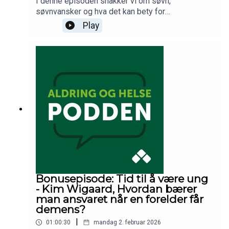
I denne episoden snakker vi om søvn,
søvnvansker og hva det kan bety for
aldringsprosessen. Vi ser nærmere på
Play
sammenhengen mellom søvn og døgnrytmen i
cellene våre, og hvordan dette påvirker helse og
aldring. Til slutt løfter vi blikket og ser på
generasjonsforskjeller blant eldre, og hvordan
samfunnet, livsløp og vaner har endret
alderdommen over tid. Er 70 det nye 50?
Bonusepisode: Tid til å være ung
- Kim Wigaard, Hvordan bærer
man ansvaret når en forelder får
demens?
|
01:00:30
mandag 2. februar 2026