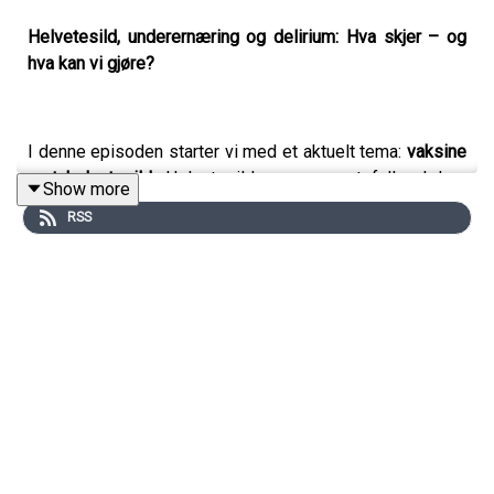
Helvetesild, underernæring og delirium: Hva skjer – og
hva kan vi gjøre?
I denne episoden starter vi med et aktuelt tema:
vaksine
mot helvetesild.
Helvetesild er en smertefull sykdom
Show more
som særlig rammer eldre. Forskning tyder på at vaksinen
RSS
også kan ha effekt mot demens.
Deretter ser vi på hva som kan skje når kroppen får for
lite næring.
Underernæring
forbindes ofte med fattige
deler av verden, men i Norge er det også et betydelig
problem blant eldre.
Ny forskning fra Nasjonalt senter for aldring og helse