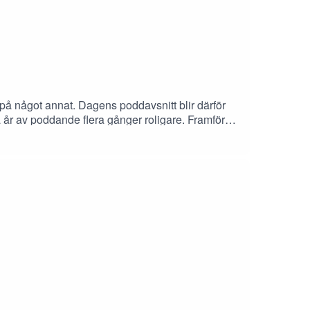
tid på något annat. Dagens poddavsnitt blir därför
 två år av poddande flera gånger roligare. Framför
s fortsätter eventuellt podda med någon annan.
p, Cheffelo och MT Højgaard.Stort tack till vår