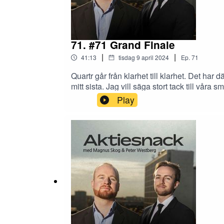
71. #71 Grand Finale
|
|
41:13
tisdag 9 april 2024
Ep.
71
Quartr går från klarhet till klarhet. Det har 
mitt sista. Jag vill säga stort tack till våra
allt vill jag tacka Magnus som utöver att ha
Play
Vem den nya värden är får ni isåfall veta o
huvudsponsor Avanza!