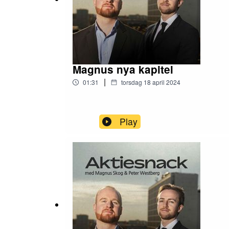
51:50 – Vertiseit
54:00 – Samarbetsintervju med Metacon
Aktiesnack jobbar både med sponsring och hjälper
Magnus nya kapitel
|
01:31
torsdag 18 april 2024
magnus_skoog@outlook.com | +46737324044
Play
peter.westberg@quartr.se | +46700420134
Twitter: @AktiesnackPodd
Magnus: @analytikern1234
Peter: @Matematikern3