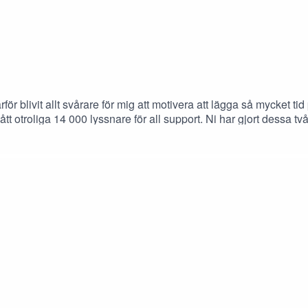
därför blivit allt svårare för mig att motivera att lägga så mycket 
 smått otroliga 14 000 lyssnare för all support. Ni har gjort dessa
 varit en fantastisk kollega har blivit en god vän.//Peter--Magnu
m två veckor. Stay tuned!Bolag som nämns: Smart Eye, Nelly Grou