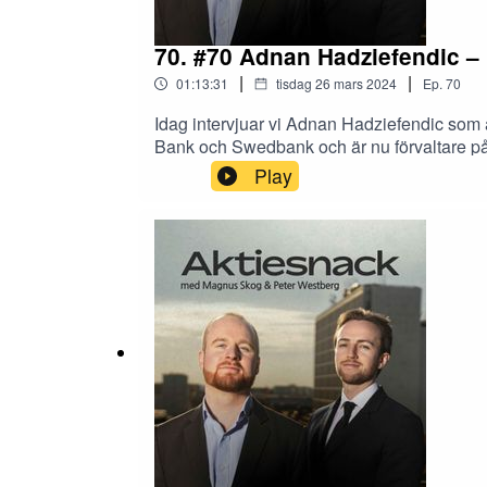
70. #70 Adnan Hadziefendic – 
|
|
01:13:31
tisdag 26 mars 2024
Ep.
70
Idag intervjuar vi Adnan Hadziefendic som 
Bank och Swedbank och är nu förvaltare på 
investeringar.Hur man värderar en serieför
Play
dynamiken mellan förvärvande och förvärva
serieförvärvare.Kapitalallokering.Bolag s
Software, Heico, Embracer, Storskogen och
institutioner samt flera investor relations 
via länken nedan.https://quartr.com/demo
långa studie på serieförvärvare.https://
till vår huvudsponsor Avanza!Aktiesnack jo
komma i kontakt med oss:magnus_skoog@o
@analytikern1234Peter: @Matematikern3