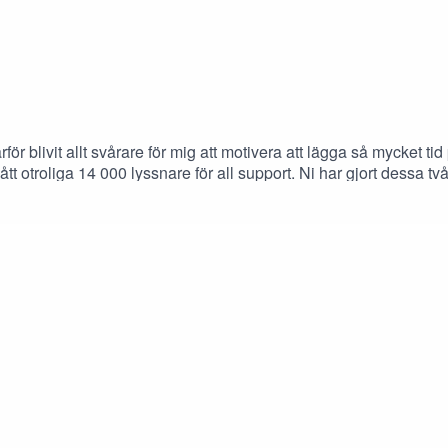
därför blivit allt svårare för mig att motivera att lägga så mycket 
 smått otroliga 14 000 lyssnare för all support. Ni har gjort dessa
 varit en fantastisk kollega har blivit en god vän.//Peter--Magnu
m två veckor. Stay tuned!Bolag som nämns: Smart Eye, Nelly Grou