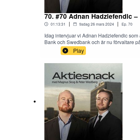
70. #70 Adnan Hadziefendic – 
|
|
01:13:31
tisdag 26 mars 2024
Ep.
70
Idag intervjuar vi Adnan Hadziefendic som 
Bank och Swedbank och är nu förvaltare på 
investeringar.Hur man värderar en serieför
Play
dynamiken mellan förvärvande och förvärva
serieförvärvare.Kapitalallokering.Bolag s
Software, Heico, Embracer, Storskogen och
institutioner samt flera investor relations 
via länken nedan.https://quartr.com/demo
långa studie på serieförvärvare.https://
till vår huvudsponsor Avanza!Aktiesnack jo
komma i kontakt med oss:magnus_skoog@o
@analytikern1234Peter: @Matematikern3