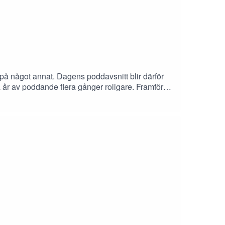
tid på något annat. Dagens poddavsnitt blir därför
 två år av poddande flera gånger roligare. Framför
s fortsätter eventuellt podda med någon annan.
p, Cheffelo och MT Højgaard.Stort tack till vår