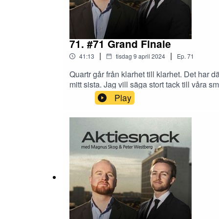
71. #71 Grand Finale
|
|
41:13
tisdag 9 april 2024
Ep.
71
Quartr går från klarhet till klarhet. Det har 
mitt sista. Jag vill säga stort tack till våra
allt vill jag tacka Magnus som utöver att ha
Play
Vem den nya värden är får ni isåfall veta o
huvudsponsor Avanza!